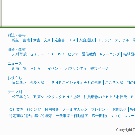
雑誌・書籍
雑誌
書籍
新書
文庫
児童書・ＹＡ
家庭通販
コミック
デジタル・
研修・教材
人材育成
セミナー
CD
DVD・ビデオ
通信教育
eラーニング
職域図
ニュース
新着一覧
おしらせ
イベント
パブリシティ
特設ページ
お役立ち
日に新た
恋愛相談
『ＰＨＰスペシャル』今月の診断
こころ相談
何の
テーマ別
松下幸之助
政策シンクタンクＰＨＰ総研
社員研修のＰＨＰ人材開発
Ｐ
会社案内
社会活動
採用募集
メールマガジン
プレゼント
お問合せ
W
特定商取引法に基づく表示
一般事業主行動計画
広告掲載について
スマー
Copyright 