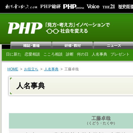
日に新た
恋愛相談
こころ相談
診断
何の日
人名事典
プレゼント
HOME
お役立ち
人名事典
工藤卓哉
人名事典
工藤卓哉
（くどう・たくや）