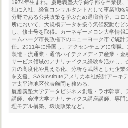
1974年生まれ。慶應義塾大学商学部を卒業後
社に入社。経営コンサルタントとして事業戦略
分野である公共政策を学ぶため退職留学。コロ
所において、大規模データを扱う気候変動など
し、修士号を取得。カーネギーメロン大学情報
ームハーグ市長政権下のニューヨーク市で統計
任。2011年に帰国し、アクセンチュアに復職。2
製造・流通業・通信ハイテクメディア産業・金
サービス領域のアナリテイクス経験を活かし、
力の高度化や見える化、分析を武器とした企業
を支援。SASInstituteアメリカ本社統計ア
ア太平洋地区代表顧問も務める。
慶應義塾大学データビジネス創造・ラボ幹事、
講師、会津大学アナリティクス講座講師。専門
理モデル構築、環境政策など。