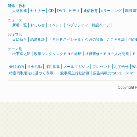
研修・教材
人材育成
セミナー
CD
DVD・ビデオ
通信教育
eラーニング
職域図
ニュース
新着一覧
おしらせ
イベント
パブリシティ
特設ページ
お役立ち
日に新た
恋愛相談
『ＰＨＰスペシャル』今月の診断
こころ相談
何の
テーマ別
松下幸之助
政策シンクタンクＰＨＰ総研
社員研修のＰＨＰ人材開発
Ｐ
会社案内
社会活動
採用募集
メールマガジン
プレゼント
お問合せ
W
特定商取引法に基づく表示
一般事業主行動計画
広告掲載について
スマー
Copyright 