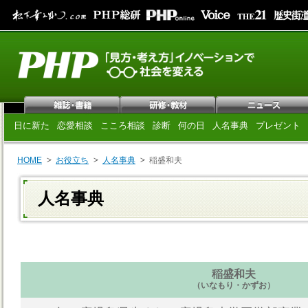
日に新た
恋愛相談
こころ相談
診断
何の日
人名事典
プレゼント
HOME
お役立ち
人名事典
稲盛和夫
人名事典
稲盛和夫
（いなもり・かずお）