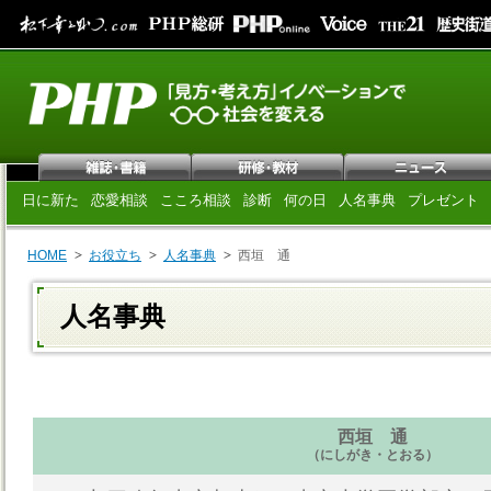
日に新た
恋愛相談
こころ相談
診断
何の日
人名事典
プレゼント
HOME
お役立ち
人名事典
西垣 通
人名事典
西垣 通
（にしがき・とおる）