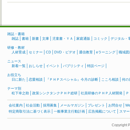
雑誌・書籍
雑誌
書籍
新書
文庫
児童書・ＹＡ
家庭通販
コミック
デジタル・
研修・教材
人材育成
セミナー
CD
DVD・ビデオ
通信教育
eラーニング
職域図
ニュース
新着一覧
おしらせ
イベント
パブリシティ
特設ページ
お役立ち
日に新た
恋愛相談
『ＰＨＰスペシャル』今月の診断
こころ相談
何の
テーマ別
松下幸之助
政策シンクタンクＰＨＰ総研
社員研修のＰＨＰ人材開発
Ｐ
会社案内
社会活動
採用募集
メールマガジン
プレゼント
お問合せ
W
特定商取引法に基づく表示
一般事業主行動計画
広告掲載について
スマー
Copyright 