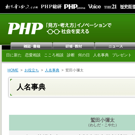
日に新た
恋愛相談
こころ相談
診断
何の日
人名事典
プレゼント
HOME
お役立ち
人名事典
鷲田小彌太
人名事典
鷲田小彌太
（わしだ・こやた）