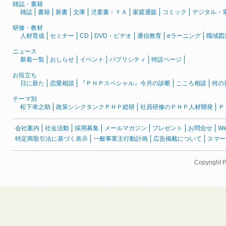
雑誌・書籍
雑誌
書籍
新書
文庫
児童書・ＹＡ
家庭通販
コミック
デジタル・
研修・教材
人材育成
セミナー
CD
DVD・ビデオ
通信教育
eラーニング
職域図
ニュース
新着一覧
おしらせ
イベント
パブリシティ
特設ページ
お役立ち
日に新た
恋愛相談
『ＰＨＰスペシャル』今月の診断
こころ相談
何の
テーマ別
松下幸之助
政策シンクタンクＰＨＰ総研
社員研修のＰＨＰ人材開発
Ｐ
会社案内
社会活動
採用募集
メールマガジン
プレゼント
お問合せ
W
特定商取引法に基づく表示
一般事業主行動計画
広告掲載について
スマー
Copyright 