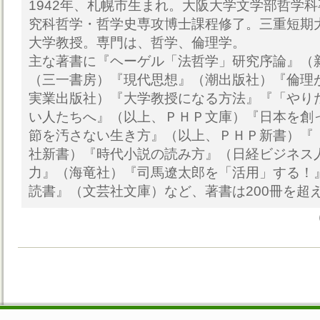
1942年、札幌市生まれ。大阪大学文学部哲学
究科哲学・哲学史専攻博士課程修了。三重短期
大学教授。専門は、哲学、倫理学。
主な著書に『ヘーゲル「法哲学」研究序論』（
（三一書房）『現代思想』（潮出版社）『倫理
実業出版社）『大学教授になる方法』『「やり
い人たちへ』（以上、ＰＨＰ文庫）『日本を創
節を汚さない生き方』（以上、ＰＨＰ新書）『
社新書）『時代小説の読み方』（日経ビジネス
力』（海竜社）『司馬遼太郎を「活用」する！
読書』（文芸社文庫）など、著書は200冊を超