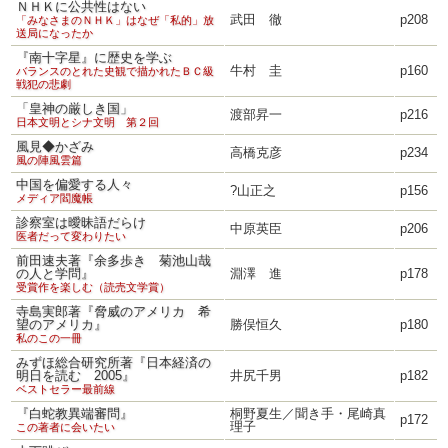
ＮＨＫに公共性はない
武田 徹
p208
「みなさまのＮＨＫ」はなぜ「私的」放
送局になったか
『南十字星』に歴史を学ぶ
牛村 圭
p160
バランスのとれた史観で描かれたＢＣ級
戦犯の悲劇
「皇神の厳しき国」
渡部昇一
p216
日本文明とシナ文明 第２回
風見◆かざみ
高橋克彦
p234
風の陣風雲篇
中国を偏愛する人々
?山正之
p156
メディア閻魔帳
診察室は曖昧語だらけ
中原英臣
p206
医者だって変わりたい
前田速夫著『余多歩き 菊池山哉
の人と学問』
淵澤 進
p178
受賞作を楽しむ（読売文学賞）
寺島実郎著『脅威のアメリカ 希
望のアメリカ』
勝俣恒久
p180
私のこの一冊
みずほ総合研究所著『日本経済の
明日を読む 2005』
井尻千男
p182
ベストセラー最前線
『白蛇教異端審問』
桐野夏生／聞き手・尾崎真
p172
理子
この著者に会いたい