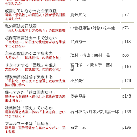
を殺したか
改善していなかった企業収益
賀来景英
p72
特集・景気殺しの真犯人：誰が景気回復
を殺したか
私の憲法改正試案
中曽根康弘<対談>松本健一
p76
「美しい北東アジアの島々」の国家原理
核保有宣言はカードではない
武貞秀士
p118
「南北統一」の日まで北朝鮮が核を手放
すことはない
京王百貨店のシニア集客力
取材・構成：西村 晃
p88
大型ルポ：「団塊世代」の消費を?む
リタイアする「団塊」を狙え
宮田洋一／聞き手・西村
p110
晃
大型ルポ：「団塊世代」の消費を?む
郵政民営化は必ず失敗する
小沢鋭仁
p128
「民営化」から次々と撤退した欧米先進
国の例に学べ
帰ってきた「鉄は国家なり」
奥井規晶
p148
鋼鉄から超鋼鉄へ進化した成熟産業の未
来は明るい
秋葉原は「萌え」ているか
石田衣良<対談>森川嘉一郎
p136
現実逃避と表裏一体の「未来志向」はい
つまで続く？
フェルマータは「止める」
石井 宏
p196
新連載・西洋音楽から見たニッポン 第
１楽章