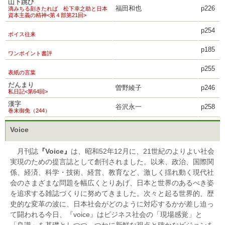
山下跳び
福田和也
p226
滴みちる刻きたれば 松下幸之助と日本
資本主義の精神<第４部第21回>
p254
ボイス往来
p185
ワンポイント書評
p255
表紙の言葉
だんまり
曽野綾子
p246
私日記<第64回>
漢字
谷沢永一
p258
巻末御免（244）
Voice
月刊誌
『Voice』
は、昭和52年12月に、21世紀のよりよい社会
実現のための提言誌として創刊されました。以来、政治、国際関
係、経済、科学・技術、経営、教育など、激しく揺れ動く現代社
会のさまざまな問題を幅広くとりあげ、日本と世界のあるべき姿
を追求する雑誌づくりに努めてきました。次々と起る世界的、歴
史的な変革の波に、日本社会がどのように対応するかが差し迫っ
て闘われる今日、『voice』はビジネス社会の「現場感覚」と