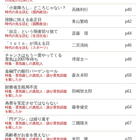
21世紀の仕掛け人
「小泉降ろし」どころじゃない？
高橋利行
p40
時代の先を読む（国内政治）
排除に怯える金正日
青山繁晴
p42
時代の先を読む（国際政治）
「自立」という弱者切り捨て
斎藤 環
p44
時代の先を読む（生活社会）
「ｔｏｔｏ」が消える日
二宮清純
p46
時代の先を読む（スポーツ）
チャンスはもう一度やってくる
景気は2007年待ち
堺屋太一
p48
特集・景気殺しの真犯人
金融庁の銀行バーゲンセール
森永卓郎
p58
特集・景気殺しの真犯人：誰が景気回復
を殺したか
財務省主税局不況
田嶋智太郎
p61
特集・景気殺しの真犯人：誰が景気回復
を殺したか
為替を安定させてはならない
藤巻健史
p64
特集・景気殺しの真犯人：誰が景気回復
を殺したか
「円デフレ」は繰り返す
三國陽夫
p67
特集・景気殺しの真犯人：誰が景気回復
を殺したか
高齢者がお金を使えない
米田 隆
p70
特集・景気殺しの真犯人：誰が景気回復