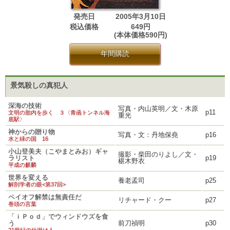
発売日
2005年3月10日
税込価格
649円
(本体価格590円)
年間購読
景気殺しの真犯人
深海の技術
写真・内山英明／文・木原
p11
文明の胎内を歩く ３〈青函トンネル海
重光
底駅〉
神からの贈り物
写真・文：丹地保堯
p16
水と緑の国 16
小山登美夫（こやまとみお）ギャ
撮影・柴田のりよし／文・
ラリスト
p19
椹木野衣
平成の麒麟
世界を変える
養老孟司
p25
解剖学者の眼<第37回>
ペイオフ解禁は無責任だ
リチャード・クー
p27
巻頭の言葉
「ｉＰｏｄ」でウィンドウズを食
う
前刀禎明
p30