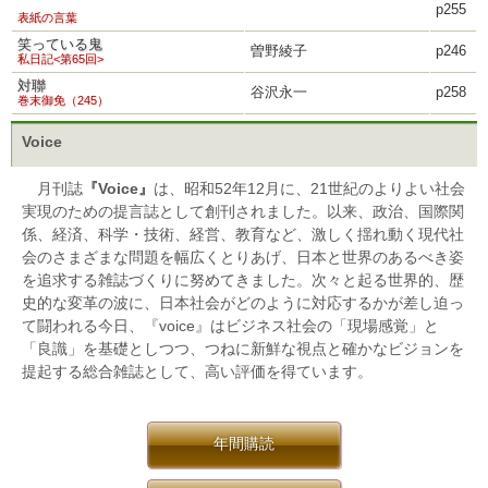
p255
表紙の言葉
笑っている鬼
曽野綾子
p246
私日記<第65回>
対聯
谷沢永一
p258
巻末御免（245）
Voice
月刊誌
『Voice』
は、昭和52年12月に、21世紀のよりよい社会
実現のための提言誌として創刊されました。以来、政治、国際関
係、経済、科学・技術、経営、教育など、激しく揺れ動く現代社
会のさまざまな問題を幅広くとりあげ、日本と世界のあるべき姿
を追求する雑誌づくりに努めてきました。次々と起る世界的、歴
史的な変革の波に、日本社会がどのように対応するかが差し迫っ
て闘われる今日、『voice』はビジネス社会の「現場感覚」と
「良識」を基礎としつつ、つねに新鮮な視点と確かなビジョンを
提起する総合雑誌として、高い評価を得ています。
年間購読