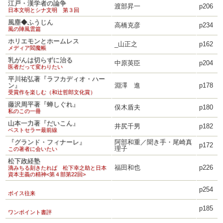
江戸・漢学者の論争
渡部昇一
p206
日本文明とシナ文明 第３回
風塵◆ふうじん
高橋克彦
p234
風の陣風雲篇
ホリエモンとホームレス
_山正之
p162
メディア閻魔帳
乳がんは切らずに治る
中原英臣
p204
医者だって変わりたい
平川祐弘著『ラフカディオ・ハー
ン』
淵澤 進
p178
受賞作を楽しむ（和辻哲郎文化賞）
藤沢周平著『蝉しぐれ』
俣木盾夫
p180
私のこの一冊
山本一力著『だいこん』
井尻千男
p182
ベストセラー最前線
『グランド・フィナーレ』
阿部和重／聞き手・尾崎真
p172
理子
この著者に会いたい
松下政経塾
福田和也
p226
滴みちる刻きたれば 松下幸之助と日本
資本主義の精神<第４部第22回>
p254
ボイス往来
p185
ワンポイント書評