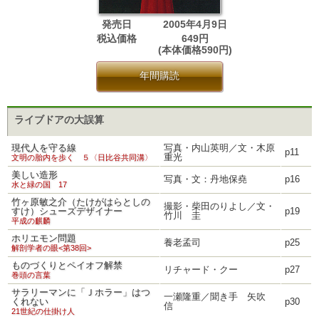
発売日
2005年4月9日
税込価格
649円
(本体価格590円)
年間購読
ライブドアの大誤算
現代人を守る線
写真・内山英明／文・木原
p11
重光
文明の胎内を歩く ５〈日比谷共同溝〉
美しい造形
写真・文：丹地保堯
p16
水と緑の国 17
竹ヶ原敏之介（たけがはらとしの
撮影・柴田のりよし／文・
すけ）シューズデザイナー
p19
竹川 圭
平成の麒麟
ホリエモン問題
養老孟司
p25
解剖学者の眼<第38回>
ものづくりとペイオフ解禁
リチャード・クー
p27
巻頭の言葉
サラリーマンに「Ｊホラー」はつ
一瀬隆重／聞き手 矢吹
くれない
p30
信
21世紀の仕掛け人