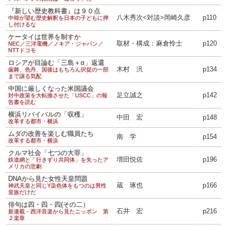
『新しい歴史教科書』は９０点
八木秀次<対談>岡崎久彦
p110
中韓が望む歴史解釈を日本の子どもに押
し付けるな
ケータイは世界を制すか
取材・構成：麻倉怜士
p120
NEC／三洋電機／ノキア・ジャパン／
NTTドコモ
ロシアが目論む「三島＋α」返還
木村 汎
p134
歯舞、色丹、国後はもちろん択捉の一部
まで譲る気配
中国に厳しくなった米国議会
足立誠之
p142
対中政策を大転換させた「USCC」の報
告書を読む
横浜リバイバルの「収穫」
中田 宏
p148
改革する都市・横浜
ムダの改善を楽しむ職員たち
南 学
p154
改革する都市・横浜
クルマ社会「七つの大罪」
増田悦佐
p196
鉄道網と「行きずり共同体」を失ったア
メリカの悲劇
DNAから見た女性天皇問題
蔵 琢也
p166
神武天皇と同じY染色体をもつのは男性
皇族だけだ
俳句は四・四・四(その二）
石井 宏
p216
新連載・西洋音楽から見たニッポン 第
２楽章