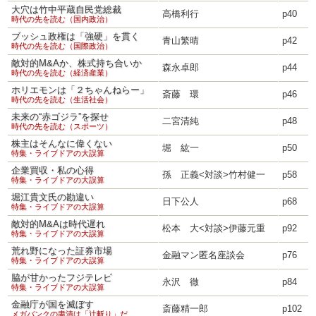
大穴は竹中平蔵自民党総裁
高橋利行
p40
時代の先を読む（国内政治）
ブッシュ政権は「強硬」を貫く
青山繁晴
p42
時代の先を読む（国際政治）
敵対的M&Aか、株式持ち合いか
森永卓郎
p44
時代の先を読む（経済産業）
ホリエモンは「２ちゃんねらー」
斎藤 環
p46
時代の先を読む（生活社会）
未来の“赤ゴジラ”を探せ
二宮清純
p48
時代の先を読む（スポーツ）
株主はそんなに偉くない
堀 紘一
p50
特集・ライブドアの大誤算
企業買収・私の心得
孫 正義<対談>竹村健一
p58
特集・ライブドアの大誤算
堀江貴文氏の勘違い
日下公人
p68
特集・ライブドアの大誤算
敵対的M&Aは時代遅れ
松本 大<対談>伊藤元重
p92
特集・ライブドアの大誤算
荒れ野になった証券市場
金融マン匿名座談会
p76
特集・ライブドアの大誤算
脇が甘かったフジテレビ
永沢 徹
p84
特集・ライブドアの大誤算
金融庁が国を滅ぼす
斎藤精一郎
p102
メガバンクの粛清は「辻斬り」だ