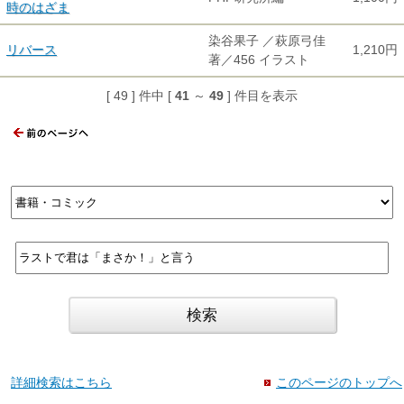
時のはざま
染谷果子 ／萩原弓佳
リバース
1,210円
著／456 イラスト
[ 49 ] 件中 [
41
～
49
] 件目を表示
詳細検索はこちら
このページのトップへ