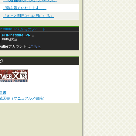
『大谷吉継の終わらない関ケ原』
『猫を処方いたします。』
『きっと明日はいい日になる』
Institute_PR からのツイート
PHPInstitute_PR
a
PHP研究所
witterアカウントは
こちら
童書
域図書（マニュアル／書籍）