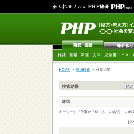
雑誌
書籍
新書
文庫
児童書・ＹＡ
HOME
詳細検索
検索結果
検索結果
雑誌
キーワード『仕事が「速い人」の習慣 』 の検索結果
[ 2