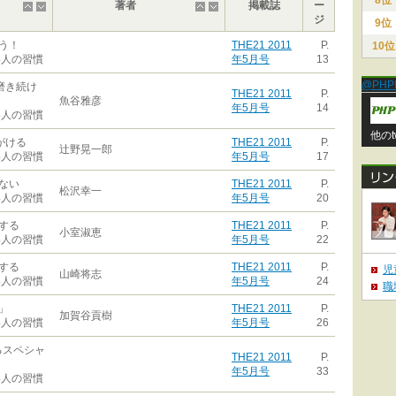
8位
著者
掲載誌
ー
ジ
9位
う！
THE21 2011
P.
10位
い人の習慣
年5月号
13
@PHP
磨き続け
THE21 2011
P.
魚谷雅彦
年5月号
14
い人の習慣
他のt
がける
THE21 2011
P.
辻野晃一郎
い人の習慣
年5月号
17
ない
THE21 2011
P.
松沢幸一
い人の習慣
年5月号
20
する
THE21 2011
P.
小室淑恵
い人の習慣
年5月号
22
する
THE21 2011
P.
児
山崎将志
い人の習慣
年5月号
24
職
」
THE21 2011
P.
加賀谷貢樹
い人の習慣
年5月号
26
るスペシャ
THE21 2011
P.
年5月号
33
い人の習慣