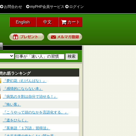
お問合わせ
myPHP会員サービス
ログイン
English
中文
カート
プレゼント
メルマガ登録
売れ筋ランキング
『夢幻花（むげんばな）』
『感情的にならない本』
『病気の９割は自分で治せる！』
『怖い客』
『こうやって頭のなかを言語化する。』
『道をひらく』
『英単語「１万語」習得法』