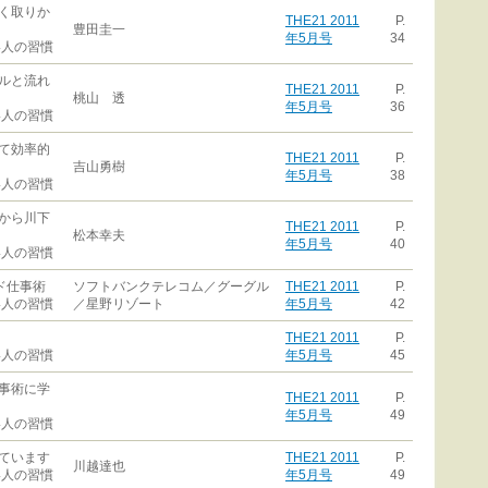
く取りか
THE21 2011
P.
豊田圭一
年5月号
34
い人の習慣
ルと流れ
THE21 2011
P.
桃山 透
年5月号
36
い人の習慣
て効率的
THE21 2011
P.
吉山勇樹
年5月号
38
い人の習慣
から川下
THE21 2011
P.
松本幸夫
年5月号
40
い人の習慣
ド仕事術
ソフトバンクテレコム／グーグル
THE21 2011
P.
い人の習慣
／星野リゾート
年5月号
42
THE21 2011
P.
い人の習慣
年5月号
45
事術に学
THE21 2011
P.
年5月号
49
い人の習慣
ています
THE21 2011
P.
川越達也
い人の習慣
年5月号
49