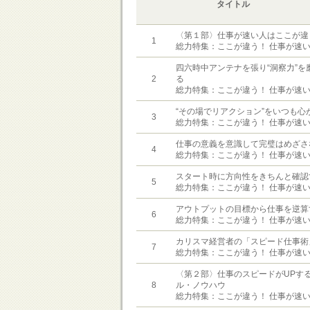
タイトル
〈第１部〉仕事が速い人はここが違
1
総力特集：ここが違う！ 仕事が速
四六時中アンテナを張り“洞察力”を
2
る
総力特集：ここが違う！ 仕事が速
“その場でリアクション”をいつも心
3
総力特集：ここが違う！ 仕事が速
仕事の意義を意識して完璧はめざさ
4
総力特集：ここが違う！ 仕事が速
スタート時に方向性をきちんと確認
5
総力特集：ここが違う！ 仕事が速
アウトプットの目標から仕事を逆算
6
総力特集：ここが違う！ 仕事が速
カリスマ経営者の「スピード仕事術
7
総力特集：ここが違う！ 仕事が速
〈第２部〉仕事のスピードがUPす
8
ル・ノウハウ
総力特集：ここが違う！ 仕事が速