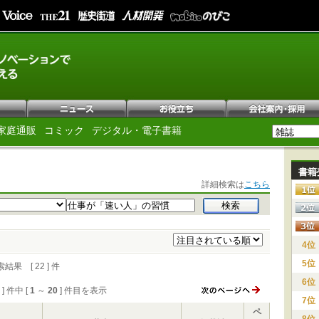
家庭通販
コミック
デジタル・電子書籍
書籍
詳細検索は
こちら
4位
5位
 [ 22 ] 件
6位
2 ] 件中 [
1
～
20
] 件目を表示
7位
ペ