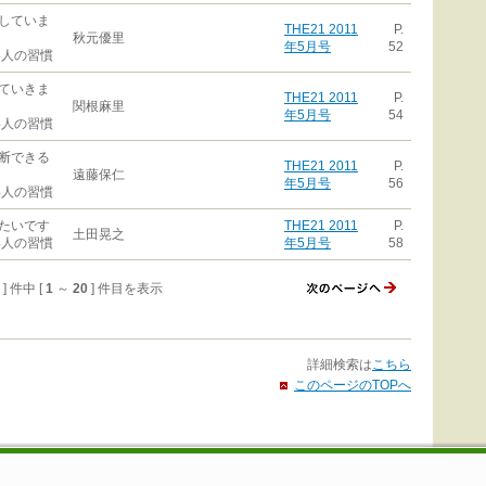
していま
THE21 2011
P.
秋元優里
年5月号
52
い人の習慣
ていきま
THE21 2011
P.
関根麻里
年5月号
54
い人の習慣
断できる
THE21 2011
P.
遠藤保仁
年5月号
56
い人の習慣
たいです
THE21 2011
P.
土田晃之
い人の習慣
年5月号
58
2 ] 件中 [
1
～
20
] 件目を表示
詳細検索は
こちら
このページのTOPへ