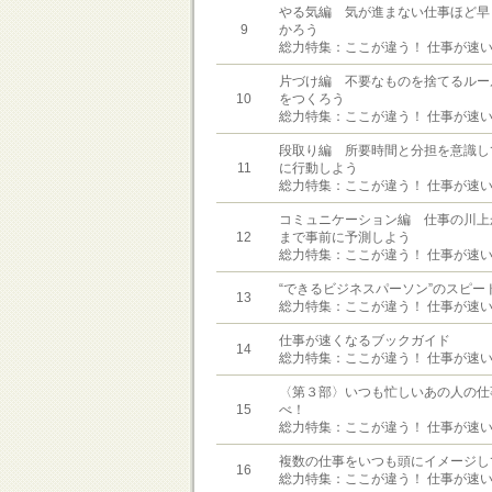
やる気編 気が進まない仕事ほど早
9
かろう
総力特集：ここが違う！ 仕事が速
片づけ編 不要なものを捨てるルー
10
をつくろう
総力特集：ここが違う！ 仕事が速
段取り編 所要時間と分担を意識し
11
に行動しよう
総力特集：ここが違う！ 仕事が速
コミュニケーション編 仕事の川上
12
まで事前に予測しよう
総力特集：ここが違う！ 仕事が速
“できるビジネスパーソン”のスピー
13
総力特集：ここが違う！ 仕事が速
仕事が速くなるブックガイド
14
総力特集：ここが違う！ 仕事が速
〈第３部〉いつも忙しいあの人の仕
15
べ！
総力特集：ここが違う！ 仕事が速
複数の仕事をいつも頭にイメージし
16
総力特集：ここが違う！ 仕事が速