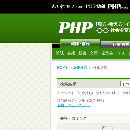
雑誌
書籍
新書
文庫
児童書・ＹＡ
HOME
詳細検索
検索結果
検索結果
キーワード『お金持ちになるための本 』 の検索結果
該当商品ジャンル（該当件数）
書籍・コミック（1）
書籍・コミック
タイトル