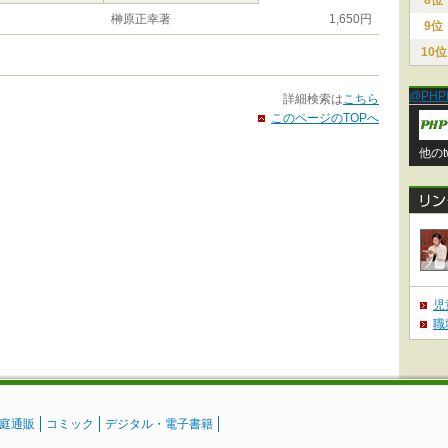
8位
榊原正幸著
1,650円
9位
10位
@PHP
詳細検索は
こちら
このページのTOPへ
他のt
児
職
庭通販
コミック
デジタル・電子書籍