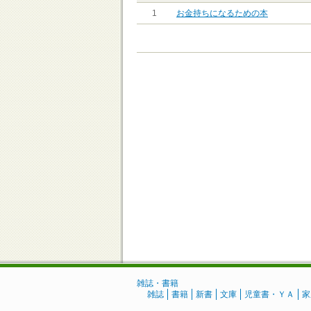
1
お金持ちになるための本
雑誌・書籍
雑誌
書籍
新書
文庫
児童書・ＹＡ
家