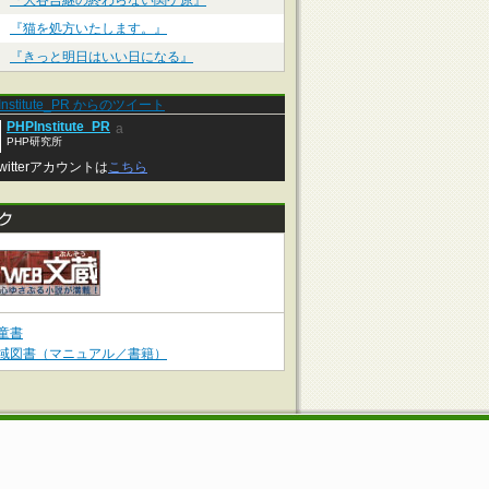
『大谷吉継の終わらない関ケ原』
『猫を処方いたします。』
『きっと明日はいい日になる』
Institute_PR からのツイート
PHPInstitute_PR
a
PHP研究所
witterアカウントは
こちら
童書
域図書（マニュアル／書籍）