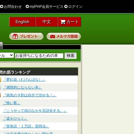
お問合わせ
myPHP会員サービス
ログイン
English
中文
カート
プレゼント
メルマガ登録
売れ筋ランキング
『夢幻花（むげんばな）』
『感情的にならない本』
『病気の９割は自分で治せる！』
『怖い客』
『こうやって頭のなかを言語化する。』
『道をひらく』
『英単語「１万語」習得法』