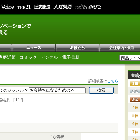
家庭通販
コミック
デジタル・電子書籍
書籍
詳細検索は
こちら
 [ 1 ] 件
4位
5位
6位
7位
主な著者