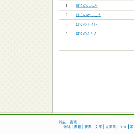
1
ぼくのおふろ
2
ぼくのがっこう
3
ぼくのトイレ
4
ぼくのふとん
雑誌・書籍
雑誌
書籍
新書
文庫
児童書・ＹＡ
家