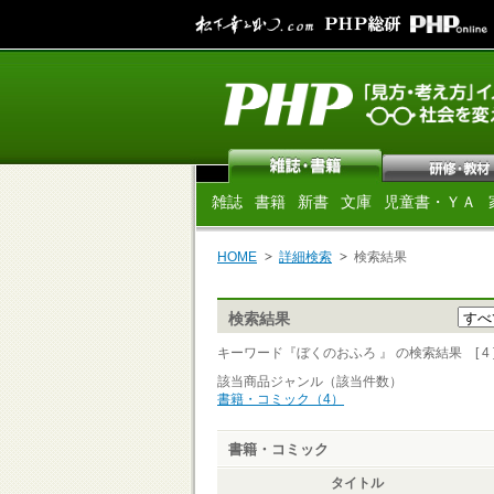
雑誌
書籍
新書
文庫
児童書・ＹＡ
HOME
詳細検索
検索結果
検索結果
キーワード『ぼくのおふろ 』 の検索結果 [ 4 ]
該当商品ジャンル（該当件数）
書籍・コミック（4）
書籍・コミック
タイトル