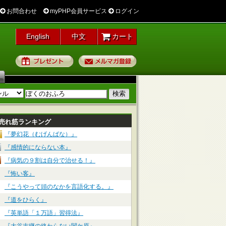
お問合わせ
myPHP会員サービス
ログイン
English
中文
カート
プレゼント
メルマガ登録
売れ筋ランキング
『夢幻花（むげんばな）』
『感情的にならない本』
『病気の９割は自分で治せる！』
『怖い客』
『こうやって頭のなかを言語化する。』
『道をひらく』
『英単語「１万語」習得法』