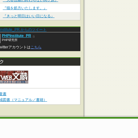
『大谷吉継の終わらない関ケ原』
『猫を処方いたします。』
『きっと明日はいい日になる』
Institute_PR からのツイート
PHPInstitute_PR
a
PHP研究所
witterアカウントは
こちら
童書
域図書（マニュアル／書籍）