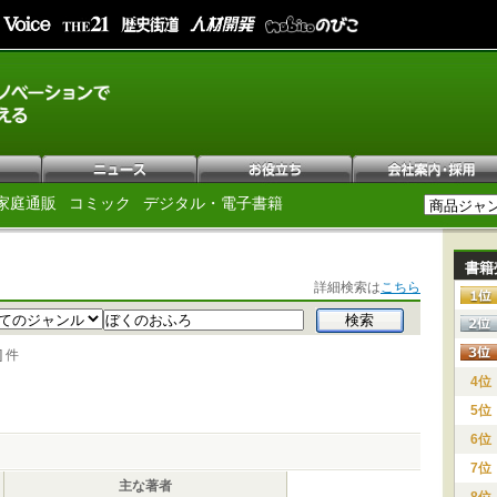
家庭通販
コミック
デジタル・電子書籍
書籍
詳細検索は
こちら
 件
4位
5位
6位
7位
主な著者