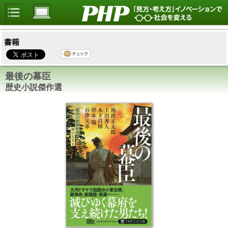
書籍
最後の幕臣
歴史小説傑作選