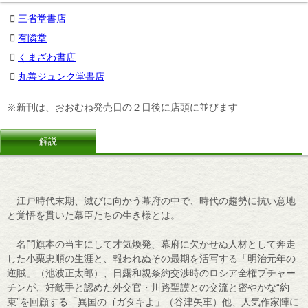
三省堂書店
有隣堂
くまざわ書店
丸善ジュンク堂書店
※新刊は、おおむね発売日の２日後に店頭に並びます
解説
江戸時代末期、滅びに向かう幕府の中で、時代の趨勢に抗い意地
と覚悟を貫いた幕臣たちの生き様とは。
名門旗本の当主にして才気煥発、幕府に欠かせぬ人材として奔走
した小栗忠順の生涯と、報われぬその最期を活写する「明治元年の
逆賊」（池波正太郎）、日露和親条約交渉時のロシア全権プチャー
チンが、好敵手と認めた外交官・川路聖謨との交流と密やかな“約
束”を回顧する「異国のゴガタキよ」（谷津矢車）他、人気作家陣に