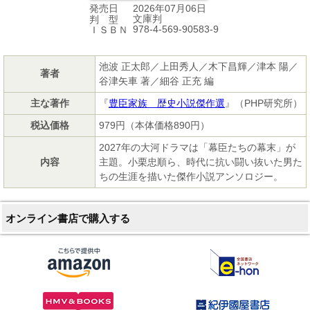
2026年07月06日
発売日
文庫判
判 型
978-4-569-90583-9
ＩＳＢＮ
池波 正太郎／上田秀人／木下昌輝／津本 陽／
著者
谷津矢車 著／細谷 正充 編
主な著作
『
豊臣家族 歴史小説傑作選
』（PHP研究所）
税込価格
979円（本体価格890円）
2027年の大河ドラマは「幕臣たちの幕末」が
内容
主題。小栗忠順ら、時代に抗い闘い抜いた男た
ちの生涯を描いた傑作小説アンソロジー。
オンライン書店で購入する