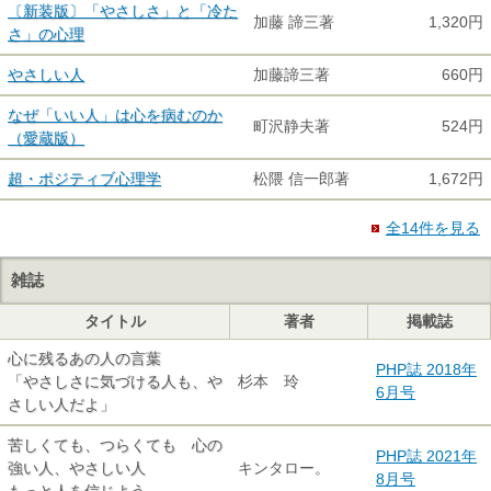
〔新装版〕「やさしさ」と「冷た
加藤 諦三著
1,320円
さ」の心理
やさしい人
加藤諦三著
660円
なぜ「いい人」は心を病むのか
町沢静夫著
524円
（愛蔵版）
超・ポジティブ心理学
松隈 信一郎著
1,672円
全14件を見る
雑誌
タイトル
著者
掲載誌
心に残るあの人の言葉
PHP誌 2018年
「やさしさに気づける人も、や
杉本 玲
6月号
さしい人だよ」
苦しくても、つらくても 心の
PHP誌 2021年
強い人、やさしい人
キンタロー。
8月号