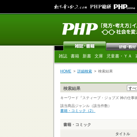
雑誌
書籍
新書
文庫
児童書・ＹＡ
HOME
詳細検索
検索結果
検索結果
キーワード『スティーブ・ジョブズ 神の仕事術 』 
該当商品ジャンル（該当件数）
書籍・コミック（2）
書籍・コミック
タイトル