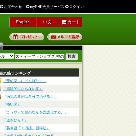
お問合わせ
myPHP会員サービス
ログイン
English
中文
カート
プレゼント
メルマガ登録
売れ筋ランキング
『夢幻花（むげんばな）』
『感情的にならない本』
『病気の９割は自分で治せる！』
『怖い客』
『こうやって頭のなかを言語化する。』
『道をひらく』
『英単語「１万語」習得法』