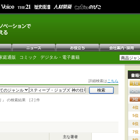
家庭通販
コミック
デジタル・電子書籍
書籍
詳細検索は
こちら
の検索結果 [ 2 ] 件
4位
5位
6位
7位
主な著者