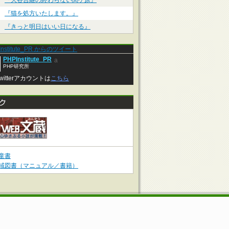
『大谷吉継の終わらない関ケ原』
『猫を処方いたします。』
『きっと明日はいい日になる』
Institute_PR からのツイート
PHPInstitute_PR
a
PHP研究所
witterアカウントは
こちら
童書
域図書（マニュアル／書籍）