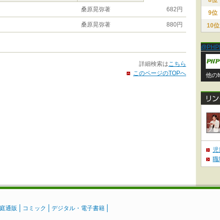
8位
桑原晃弥著
682円
9位
桑原晃弥著
880円
10位
@PHP
詳細検索は
こちら
このページのTOPへ
他のt
児
職
庭通販
コミック
デジタル・電子書籍