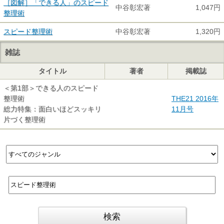
［図解］「できる人」のスピード
中谷彰宏著
1,047円
整理術
スピード整理術
中谷彰宏著
1,320円
雑誌
タイトル
著者
掲載誌
＜第1部＞できる人のスピード
整理術
THE21 2016年
総力特集：面白いほどスッキリ
11月号
片づく整理術