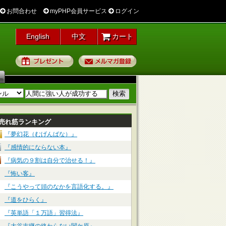
お問合わせ
myPHP会員サービス
ログイン
English
中文
カート
プレゼント
メルマガ登録
売れ筋ランキング
『夢幻花（むげんばな）』
『感情的にならない本』
『病気の９割は自分で治せる！』
『怖い客』
『こうやって頭のなかを言語化する。』
『道をひらく』
『英単語「１万語」習得法』