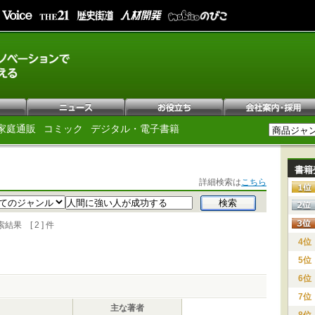
家庭通販
コミック
デジタル・電子書籍
書籍
詳細検索は
こちら
 [ 2 ] 件
4位
5位
6位
7位
主な著者