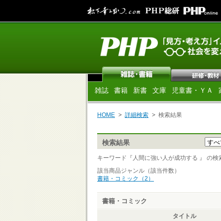
雑誌
書籍
新書
文庫
児童書・ＹＡ
HOME
詳細検索
検索結果
検索結果
キーワード『人間に強い人が成功する 』 の検索結果
該当商品ジャンル（該当件数）
書籍・コミック（2）
書籍・コミック
タイトル