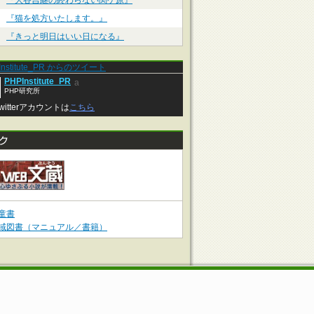
『大谷吉継の終わらない関ケ原』
『猫を処方いたします。』
『きっと明日はいい日になる』
Institute_PR からのツイート
PHPInstitute_PR
a
PHP研究所
witterアカウントは
こちら
童書
域図書（マニュアル／書籍）