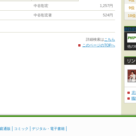
8位
中谷彰宏
1,257円
9位
中谷彰宏著
524円
10位
@PHP
詳細検索は
こちら
このページのTOPへ
他のt
児
職
庭通販
コミック
デジタル・電子書籍