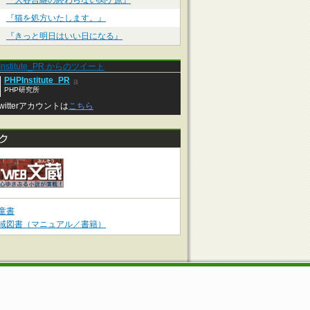
『大谷吉継の終わらない関ケ原』
『猫を処方いたします。』
『きっと明日はいい日になる』
Institute_PR からのツイート
PHPInstitute_PR
a
PHP研究所
witterアカウントは
こちら
童書
域図書（マニュアル／書籍）