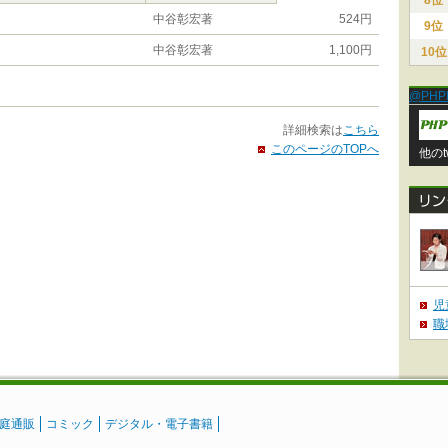
8位
中谷彰宏著
524円
9位
中谷彰宏著
1,100円
10位
@PHP
詳細検索は
こちら
このページのTOPへ
他のt
児
職
庭通販
コミック
デジタル・電子書籍