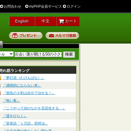
お問合わせ
myPHP会員サービス
ログイン
English
中文
カート
プレゼント
メルマガ登録
売れ筋ランキング
『夢幻花（むげんばな）』
『感情的にならない本』
『病気の９割は自分で治せる！』
『怖い客』
『こうやって頭のなかを言語化する。』
『道をひらく』
『英単語「１万語」習得法』