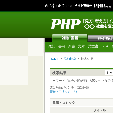
雑誌
書籍
新書
文庫
児童書・ＹＡ
HOME
詳細検索
検索結果
検索結果
キーワード『出会い運が開ける50の小さな習慣 』 
該当商品ジャンル（該当件数）
書籍・コミック（2）
書籍・コミック
タイトル