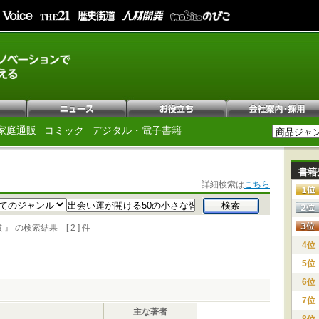
家庭通販
コミック
デジタル・電子書籍
書籍
詳細検索は
こちら
の検索結果 [ 2 ] 件
4位
5位
6位
7位
主な著者