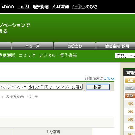
家庭通販
コミック
デジタル・電子書籍
書籍
詳細検索は
こちら
の検索結果 [ 1 ] 件
4位
5位
6位
7位
主な著者