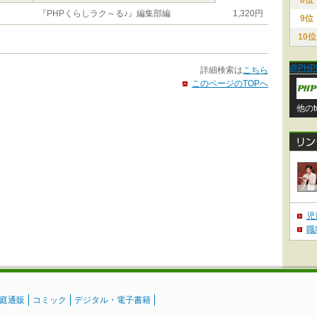
8位
『PHPくらしラク～る♪』編集部編
1,320円
9位
10位
@PHP
詳細検索は
こちら
このページのTOPへ
他のt
児
職
庭通販
コミック
デジタル・電子書籍