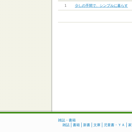
1
少しの手間で、シンプルに暮らす
雑誌・書籍
雑誌
書籍
新書
文庫
児童書・ＹＡ
家