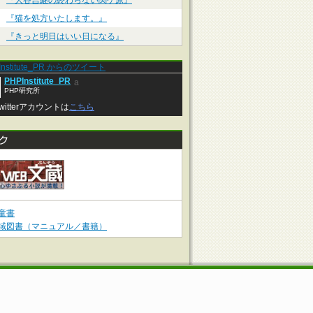
『大谷吉継の終わらない関ケ原』
『猫を処方いたします。』
『きっと明日はいい日になる』
Institute_PR からのツイート
PHPInstitute_PR
a
PHP研究所
witterアカウントは
こちら
童書
域図書（マニュアル／書籍）