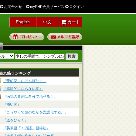
お問合わせ
myPHP会員サービス
ログイン
English
中文
カート
プレゼント
メルマガ登録
売れ筋ランキング
『夢幻花（むげんばな）』
『感情的にならない本』
『病気の９割は自分で治せる！』
『怖い客』
『こうやって頭のなかを言語化する。』
『道をひらく』
『英単語「１万語」習得法』