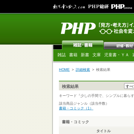
雑誌
書籍
新書
文庫
児童書・ＹＡ
HOME
詳細検索
検索結果
検索結果
キーワード『少しの手間で、シンプルに暮らす 』 
該当商品ジャンル（該当件数）
書籍・コミック（1）
書籍・コミック
タイトル