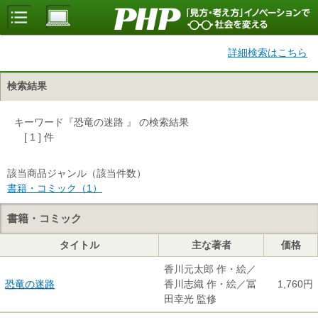
詳細検索はこちら
検索結果
キーワード『恐竜の迷路 』 の検索結果
[ 1 ] 件
該当商品ジャンル（該当件数）
書籍・コミック（1）
書籍・コミック
タイトル
主な著者
価格
香川元太郎 作・絵／
恐竜の迷路
香川志織 作・絵／冨
1,760円
田幸光 監修