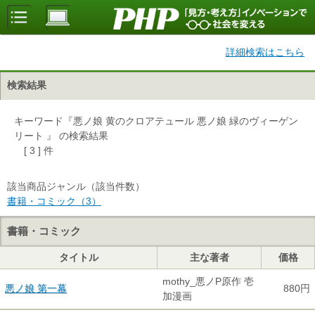
詳細検索はこちら
検索結果
キーワード『悪ノ娘 黄のクロアテュール 悪ノ娘 緑のヴィーゲン
リート 』 の検索結果
[ 3 ] 件
該当商品ジャンル（該当件数）
書籍・コミック（3）
書籍・コミック
タイトル
主な著者
価格
mothy_悪ノP原作 壱
悪ノ娘 第一幕
880円
加漫画