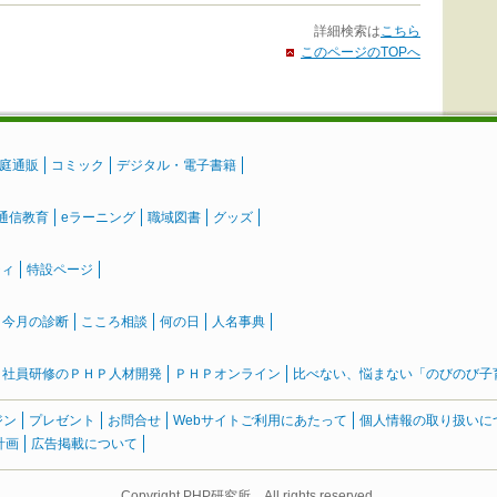
詳細検索は
こちら
このページのTOPへ
庭通販
コミック
デジタル・電子書籍
通信教育
eラーニング
職域図書
グッズ
ティ
特設ページ
』今月の診断
こころ相談
何の日
人名事典
社員研修のＰＨＰ人材開発
ＰＨＰオンライン
比べない、悩まない「のびのび子育て
ジン
プレゼント
お問合せ
Webサイトご利用にあたって
個人情報の取り扱いに
計画
広告掲載について
Copyright PHP研究所 All rights reserved.