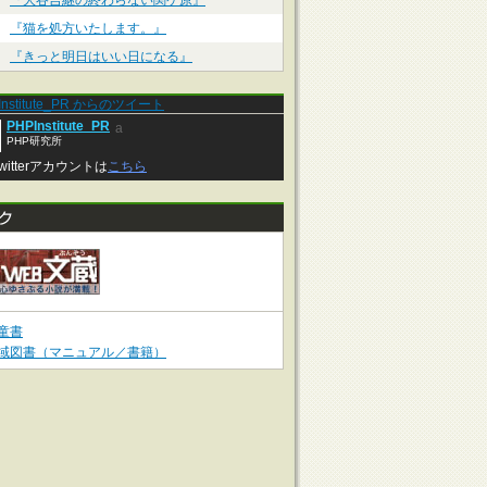
『大谷吉継の終わらない関ケ原』
『猫を処方いたします。』
『きっと明日はいい日になる』
Institute_PR からのツイート
PHPInstitute_PR
a
PHP研究所
witterアカウントは
こちら
童書
域図書（マニュアル／書籍）