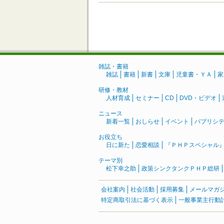
雑誌・書籍
雑誌
書籍
新書
文庫
児童書・ＹＡ
家
研修・教材
人材育成
セミナー
CD
DVD・ビデオ
ニュース
新着一覧
おしらせ
イベント
パブリシ
お役立ち
日に新た
恋愛相談
『ＰＨＰスペシャル
テーマ別
松下幸之助
政策シンクタンクＰＨＰ総研
会社案内
社会活動
採用募集
メールマガ
特定商取引法に基づく表示
一般事業主行動