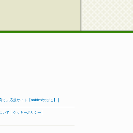
」応援サイト【nobico/のびこ】
ついて
クッキーポリシー