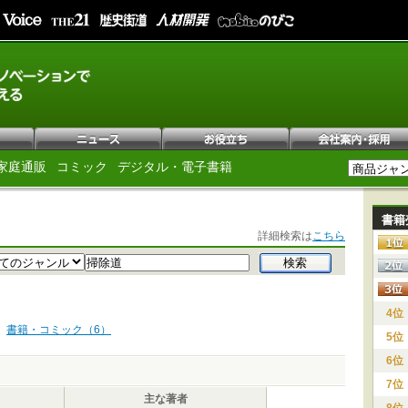
家庭通販
コミック
デジタル・電子書籍
書籍
詳細検索は
こちら
4位
書籍・コミック（6）
5位
6位
7位
主な著者