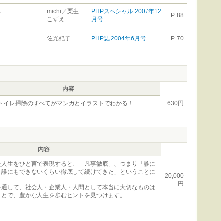
典
michi／栗生
PHPスペシャル 2007年12
P. 88
こずえ
月号
佐光紀子
PHP誌 2004年6月号
P. 70
内容
トイレ掃除のすべてがマンガとイラストでわかる！
630円
内容
た人生をひと言で表現すると、「凡事徹底」、つまり「誰に
、誰にもできないくらい徹底して続けてきた」ということに
20,000
円
を通して、社会人・企業人・人間として本当に大切なものは
ことで、豊かな人生を歩むヒントを見つけます。