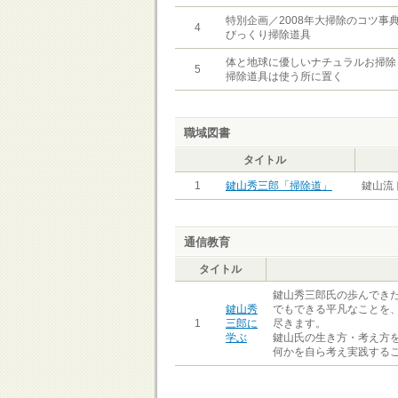
特別企画／2008年大掃除のコツ事
4
びっくり掃除道具
体と地球に優しいナチュラルお掃除
5
掃除道具は使う所に置く
職域図書
タイトル
1
鍵山秀三郎「掃除道」
鍵山流
通信教育
タイトル
鍵山秀三郎氏の歩んでき
鍵山秀
でもできる平凡なことを
1
三郎に
尽きます。
学ぶ
鍵山氏の生き方・考え方
何かを自ら考え実践する