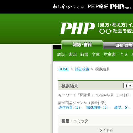
雑誌
書籍
新書
文庫
児童書・ＹＡ
HOME
詳細検索
検索結果
検索結果
キーワード『掃除道 』 の検索結果 [ 13 ] 件
該当商品ジャンル（該当件数）
通信教育（1）
職域図書（1）
雑誌（5）
書籍・コミック
タイトル