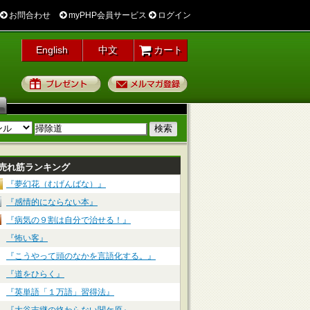
お問合わせ
myPHP会員サービス
ログイン
English
中文
カート
プレゼント
メルマガ登録
売れ筋ランキング
『夢幻花（むげんばな）』
『感情的にならない本』
『病気の９割は自分で治せる！』
『怖い客』
『こうやって頭のなかを言語化する。』
『道をひらく』
『英単語「１万語」習得法』