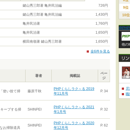
8位
鍵山秀三郎著 亀井民治編
726円
9位
鍵山秀三郎著 亀井民治編
1,430円
10位
亀井民治著
1,760円
@PHP
亀井民治著
1,650円
横田南嶺著 鍵山秀三郎著
1,650円
他のt
全6件を見る
ペー
著者
掲載誌
ジ
児
PHPくらしラク～る 2019
「使い捨て掃
藤原千秋
P. 34
年11月号
職
PHPくらしラク～る 2021
をキープする掃
SHINPEI
P. 32
年1月号
PHPくらしラク～る 2020
SHINPEI
P. 62
なお掃除道具
年12月号