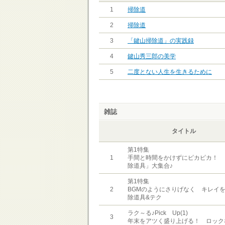
1
掃除道
2
掃除道
3
「鍵山掃除道」の実践録
4
鍵山秀三郎の美学
5
二度とない人生を生きるために
雑誌
タイトル
第1特集
1
手間と時間をかけずにピカピカ！ 
除道具」大集合♪
第1特集
2
BGMのようにさりげなく キレイ
除道具&テク
ラク～る♪Pick Up(1)
3
年末をアツく盛り上げる！ ロック