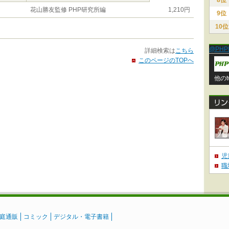
8位
花山勝友監修 PHP研究所編
1,210円
9位
10位
@PHP
詳細検索は
こちら
このページのTOPへ
他のt
児
職
庭通販
コミック
デジタル・電子書籍