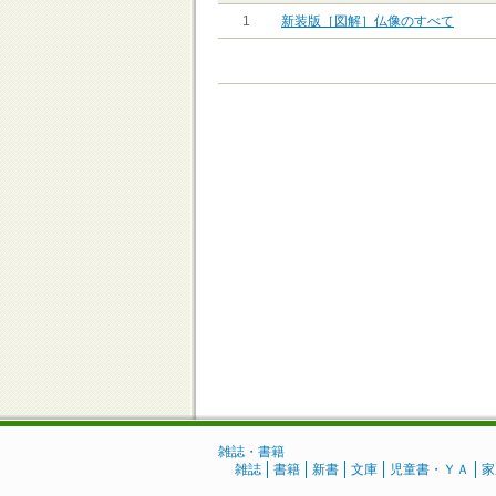
1
新装版［図解］仏像のすべて
雑誌・書籍
雑誌
書籍
新書
文庫
児童書・ＹＡ
家