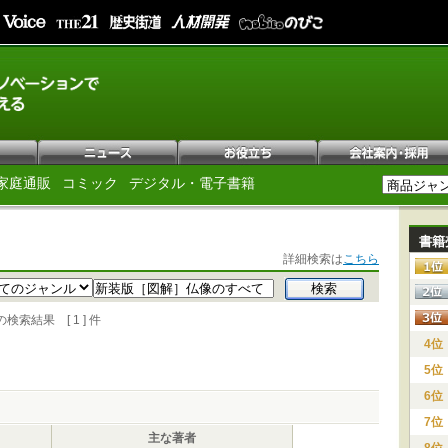
家庭通販
コミック
デジタル・電子書籍
書籍
詳細検索は
こちら
索結果 [ 1 ] 件
4位
5位
6位
7位
主な著者