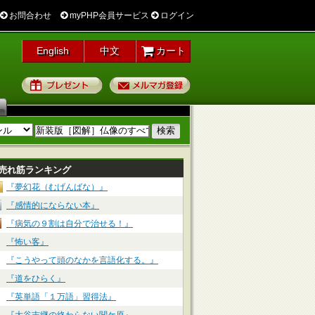
お問合わせ
myPHP会員サービス
ログイン
English
中文
カート
プレゼント
メルマガ登録
売れ筋ランキング
『夢幻花（むげんばな）』
『感情的にならない本』
『病気の９割は自分で治せる！』
『怖い客』
『こうやって頭のなかを言語化する。』
『道をひらく』
『英単語「１万語」習得法』