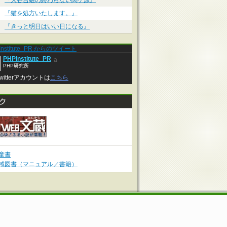
『大谷吉継の終わらない関ケ原』
『猫を処方いたします。』
『きっと明日はいい日になる』
Institute_PR からのツイート
PHPInstitute_PR
a
PHP研究所
witterアカウントは
こちら
童書
域図書（マニュアル／書籍）