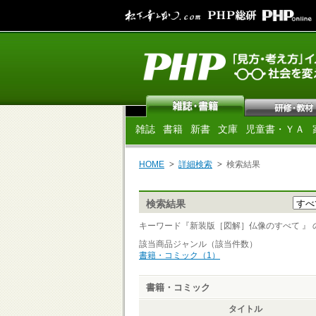
雑誌
書籍
新書
文庫
児童書・ＹＡ
HOME
詳細検索
検索結果
検索結果
キーワード『新装版［図解］仏像のすべて 』 の検
該当商品ジャンル（該当件数）
書籍・コミック（1）
書籍・コミック
タイトル