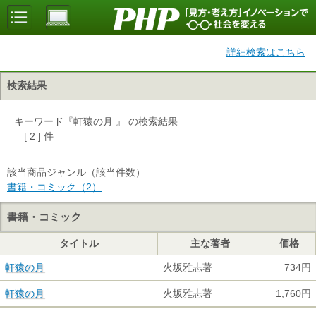
詳細検索はこちら
検索結果
キーワード『軒猿の月 』 の検索結果
[ 2 ] 件
該当商品ジャンル（該当件数）
書籍・コミック（2）
書籍・コミック
タイトル
主な著者
価格
軒猿の月
火坂雅志著
734円
軒猿の月
火坂雅志著
1,760円