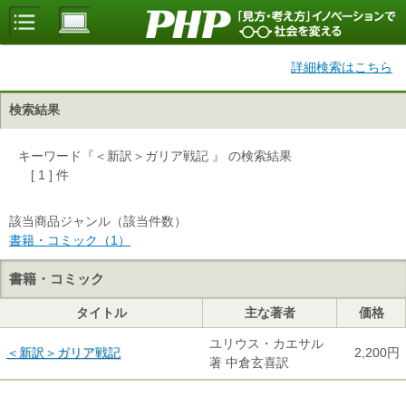
詳細検索はこちら
検索結果
キーワード『＜新訳＞ガリア戦記 』 の検索結果
[ 1 ] 件
該当商品ジャンル（該当件数）
書籍・コミック（1）
書籍・コミック
タイトル
主な著者
価格
ユリウス・カエサル
＜新訳＞ガリア戦記
2,200円
著 中倉玄喜訳