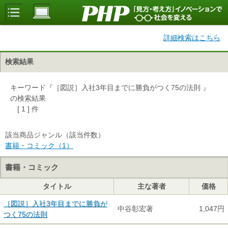
詳細検索はこちら
検索結果
キーワード『［図説］入社3年目までに勝負がつく75の法則 』
の検索結果
[ 1 ] 件
該当商品ジャンル（該当件数）
書籍・コミック（1）
書籍・コミック
タイトル
主な著者
価格
［図説］入社3年目までに勝負が
中谷彰宏著
1,047円
つく75の法則