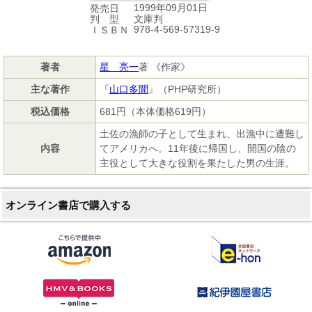
1999年09月01日
発売日
文庫判
判 型
978-4-569-57319-9
ＩＳＢＮ
著者
星 亮一
著 《作家》
主な著作
『
山口多聞
』（PHP研究所）
税込価格
681円（本体価格619円）
土佐の漁師の子として生まれ、出漁中に遭難し
内容
てアメリカへ。11年後に帰国し、開国の陰の
主役として大きな役割を果たした男の生涯。
オンライン書店で購入する