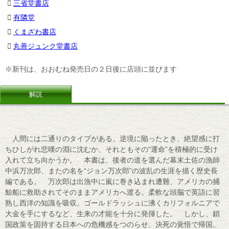
三省堂書店
有隣堂
くまざわ書店
丸善ジュンク堂書店
※新刊は、おおむね発売日の２日後に店頭に並びます
解説
人間には二通りのタイプがある。逆境に陥ったとき、絶望感に打
ちひしがれ悲嘆の淵に沈むか、それともその“運命”を積極的に受け
入れて立ち向かうか。 本書は、後者の道を選んだ幕末土佐の漁師
中浜万次郎、またの名を“ジョン万次郎”の波乱の生涯を描く歴史長
編である。 万次郎は出漁中に嵐に巻き込まれ遭難、アメリカの捕
鯨船に救助されてそのままアメリカへ渡る。柔軟な頭脳で英語に習
熟し西洋の知識を吸収。ゴールドラッシュに沸くカリフォルニアで
大金を手にするなど、生来の才能を十分に発揮した。 しかし、鎖
国政策を固持する日本への危機感をつのらせ、決死の覚悟で帰国。