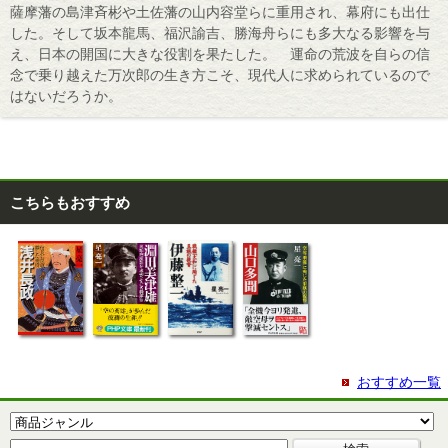
薩摩藩の島津斉彬や土佐藩の山内容堂らに重用され、幕府にも出仕
した。そして坂本龍馬、福沢諭吉、勝海舟らにも多大なる影響を与
え、日本の開国に大きな役割を果たした。 運命の荒波を自らの信
念で乗り越えた万次郎の生き方こそ、現代人に求められているので
はないだろうか。
こちらもおすすめ
おすすめ一覧