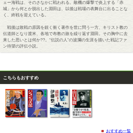
ェー海戦は、そのさなかに戦われる。敵機の爆撃で炎上する「赤
城」から何とか脱出した淵田は、以後は戦場の表舞台に出ることな
く、終戦を迎えている。
戦後は敗戦の原因を鋭く衝く著作を世に問う一方、キリスト教の
伝道師となり渡米、各地で布教の旅を繰り返す淵田。その胸中に去
来した思いとは何か??。“伝説の人”の波瀾の生涯を描いた戦記ファ
ン待望の評伝小説。
こちらもおすすめ
おすすめ一覧