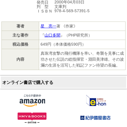
2000年04月03日
発売日
文庫判
判 型
978-4-569-57391-5
ＩＳＢＮ
著者
星 亮一
著 《作家》
主な著作
『
山口多聞
』（PHP研究所）
税込価格
649円（本体価格590円）
真珠湾攻撃の飛行機隊を率い、奇襲を見事に成
内容
功させた伝説の総指揮官・淵田美津雄。その波
瀾の生涯を活写した戦記ファン待望の長編。
オンライン書店で購入する