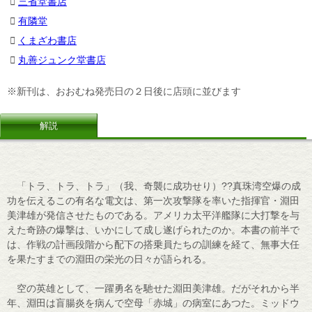
三省堂書店
有隣堂
くまざわ書店
丸善ジュンク堂書店
※新刊は、おおむね発売日の２日後に店頭に並びます
解説
「トラ、トラ、トラ」（我、奇襲に成功せり）??真珠湾空爆の成
功を伝えるこの有名な電文は、第一次攻撃隊を率いた指揮官・淵田
美津雄が発信させたものである。アメリカ太平洋艦隊に大打撃を与
えた奇跡の爆撃は、いかにして成し遂げられたのか。本書の前半で
は、作戦の計画段階から配下の搭乗員たちの訓練を経て、無事大任
を果たすまでの淵田の栄光の日々が語られる。
空の英雄として、一躍勇名を馳せた淵田美津雄。だがそれから半
年、淵田は盲腸炎を病んで空母「赤城」の病室にあつた。ミッドウ