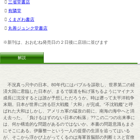
三省堂書店
有隣堂
くまざわ書店
丸善ジュンク堂書店
※新刊は、おおむね発売日の２日後に店頭に並びます
解説
不況真っ只中の日本。80年代にはバブルを謳歌し、世界第二の経
済大国に君臨した日本が、まるで坂道を転げ落ちるようにマイナス
成長に沈没するとは誰が予想しただろうか。時は遡って太平洋戦争
末期。日本が世界に誇る巨大戦艦「大和」が完成。“不沈戦艦”と呼
ばれた大和はしかし、アメリカ軍の猛攻の前に、南海の海中へと消
え去った。「負けるはずのない日本の転落」??この二つの出来事に
は、何か構造的な問題があるのではないか。本書の問題意識もまさ
にそこにある。伊藤整一という一人の提督の生涯を追ってはいる
が、そこから浮かび上がってくるのは海軍首脳部の判断ミスと官僚