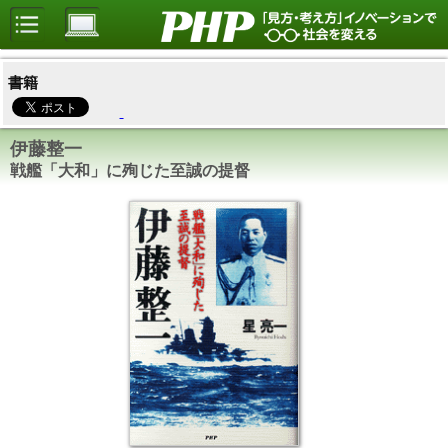
書籍
伊藤整一
戦艦「大和」に殉じた至誠の提督