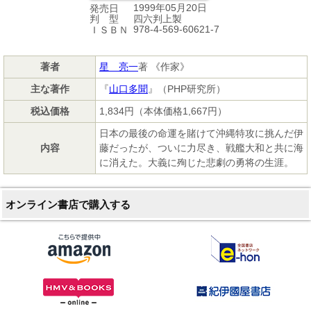
1999年05月20日
発売日
四六判上製
判 型
978-4-569-60621-7
ＩＳＢＮ
著者
星 亮一
著 《作家》
主な著作
『
山口多聞
』（PHP研究所）
税込価格
1,834円（本体価格1,667円）
日本の最後の命運を賭けて沖縄特攻に挑んだ伊
内容
藤だったが、ついに力尽き、戦艦大和と共に海
に消えた。大義に殉じた悲劇の勇将の生涯。
オンライン書店で購入する