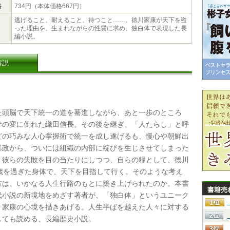
格
734円（本体価格667円）
逃げること、耐えること、待つこと……。徳川家康が天下を盗
った理由を、生まれながらの性質に求め、独白体で表現した長
編小説。
解説
頭脳で天下統一の道を驀進しながら、あと一歩のところ
寺の変に倒れた織田信長。その後を継ぎ、「人たらし」と呼
どの巧みな人心掌握術で統一を成し遂げるも、慢心や朝鮮出
暴政から、ついには組織の内部に綻びを生じさせてしまった
。彼らの失敗を目の当たりにしつつ、自らの糧として、徳川
0歳を過ぎた身体で、天下を目指して行く。そのような考え
方は、いかなる人生行路のもとに築き上げられたのか。本書
書籍売
代小説の新境地をめざす著者が、「独白体」というユニーク
、家康の心境を描きあげる。人生半ばを越えた人々に対する
しても読める、長編歴史小説。