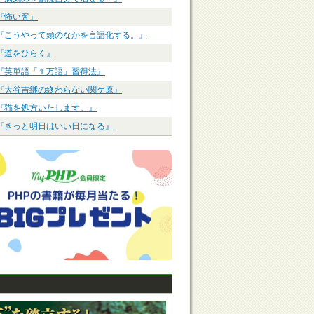
『怖い客』
『こうやって頭のなかを言語化する。』
『道をひらく』
『英単語「１万語」習得法』
『大谷吉継の終わらない関ケ原』
『猫を処方いたします。』
『きっと明日はいい日になる』