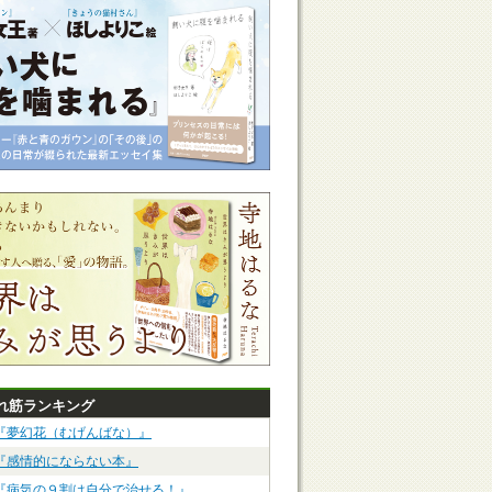
れ筋ランキング
『夢幻花（むげんばな）』
『感情的にならない本』
『病気の９割は自分で治せる！』