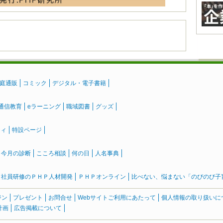
庭通販
コミック
デジタル・電子書籍
通信教育
eラーニング
職域図書
グッズ
ティ
特設ページ
』今月の診断
こころ相談
何の日
人名事典
社員研修のＰＨＰ人材開発
ＰＨＰオンライン
比べない、悩まない「のびのび子育て
ジン
プレゼント
お問合せ
Webサイトご利用にあたって
個人情報の取り扱いに
計画
広告掲載について