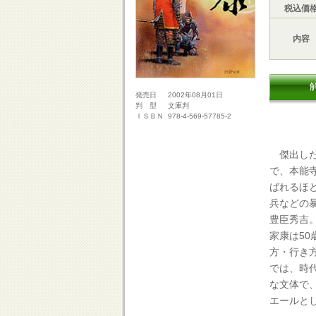
税込価
内容
2002年08月01日
発売日
文庫判
判 型
978-4-569-57785-2
ＩＳＢＮ
傑出した
で、本能
ばれるほ
兵などの
豊臣秀吉
家康は5
方・行き
では、時
な文体で
エールと