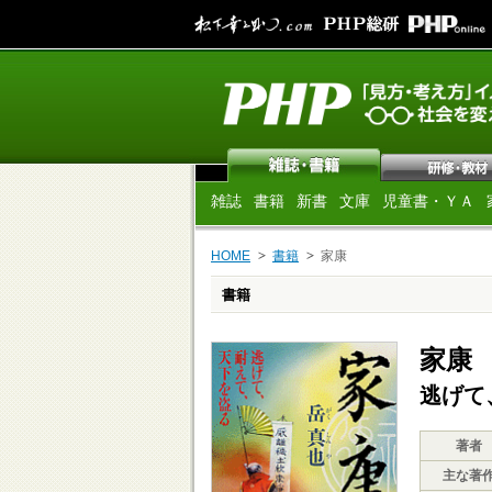
雑誌
書籍
新書
文庫
児童書・ＹＡ
HOME
書籍
家康
書籍
家康
逃げて
著者
主な著