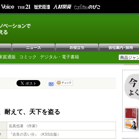
家庭通販
コミック
デジタル・電子書籍
、耐えて、天下を盗る
岳真也著 《作家》
作
『吉良の言い分』（KSS出版）