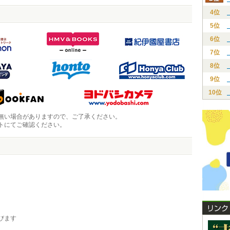
4位
5位
6位
7位
8位
9位
10位
無い場合がありますので、ご了承ください。
トにてご確認ください。
びます