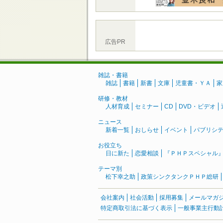
広告PR
雑誌・書籍
雑誌
書籍
新書
文庫
児童書・ＹＡ
家
研修・教材
人材育成
セミナー
CD
DVD・ビデオ
ニュース
新着一覧
おしらせ
イベント
パブリシ
お役立ち
日に新た
恋愛相談
『ＰＨＰスペシャル
テーマ別
松下幸之助
政策シンクタンクＰＨＰ総研
会社案内
社会活動
採用募集
メールマガ
特定商取引法に基づく表示
一般事業主行動