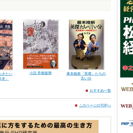
小説 帝都復興
幕末維新「英傑」たちの
おきたい
言い分
本史」
おすすめ一覧
このページのTOPへ