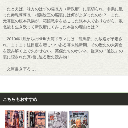
たとえば、味方のはずの薩長方（新政府）に裏切られ、非業に散
った赤報隊隊長・相楽総三の脳裏には何がよぎったのか？ また、
元幕臣の榎本武揚が、箱館戦争を起こした張本人でありながら、敗
北後も生き残って新政府にくみした本当の理由とは？
2010年1月からのNHK大河ドラマには「龍馬伝」の放送が予定さ
れ、ますます注目度を増しつつある幕末維新期。その歴史の大舞台
を読み解く上で欠かせない、英傑たちのホンネ、従来の「通説」の
裏に隠された真相に迫る歴史読み物！
文庫書き下ろし。
こちらもおすすめ