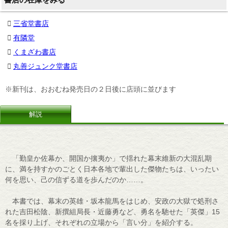
三省堂書店
有隣堂
くまざわ書店
丸善ジュンク堂書店
※新刊は、おおむね発売日の２日後に店頭に並びます
解説
「勤皇か佐幕か、開国か攘夷か」で揺れた幕末維新の大混乱期
に、満を持すかのごとく日本各地で輩出した傑物たちは、いったい
何を思い、己の信ずる道を歩んだのか……。
本書では、幕末の英雄・坂本龍馬をはじめ、安政の大獄で処刑さ
れた吉田松陰、新撰組局長・近藤勇など、勇名を馳せた「英傑」15
名を採り上げ、それぞれの立場から「言い分」を紹介する。