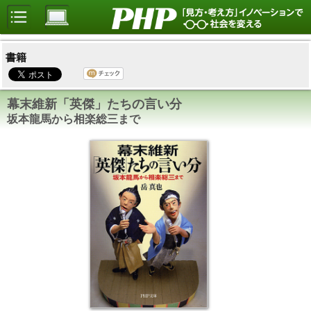
書籍
幕末維新「英傑」たちの言い分
坂本龍馬から相楽総三まで