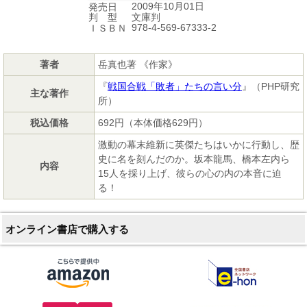
2009年10月01日
発売日
文庫判
判 型
978-4-569-67333-2
ＩＳＢＮ
著者
岳真也著 《作家》
『
戦国合戦「敗者」たちの言い分
』（PHP研究
主な著作
所）
税込価格
692円（本体価格629円）
激動の幕末維新に英傑たちはいかに行動し、歴
史に名を刻んだのか。坂本龍馬、橋本左内ら
内容
15人を採り上げ、彼らの心の内の本音に迫
る！
オンライン書店で購入する