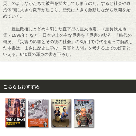
災」のようなかたちで被害を拡大してしまうのだ。すると社会や政
治体制に大きな変革が起こり、歴史は大きく激動しながら展開を始
めていく。
「豊臣政権にとどめを刺した直下型の巨大地震」（慶長伏見地
震・1596年）など、日本史上の主な災害を「災害の状況」「時代の
概況」「災害の影響とその後の社会」の3項目で時代を追って解説し
た本書は、まさに歴史に学び「災害と人間」を考える上での好著と
いえる。640頁の渾身の書き下ろし。
こちらもおすすめ