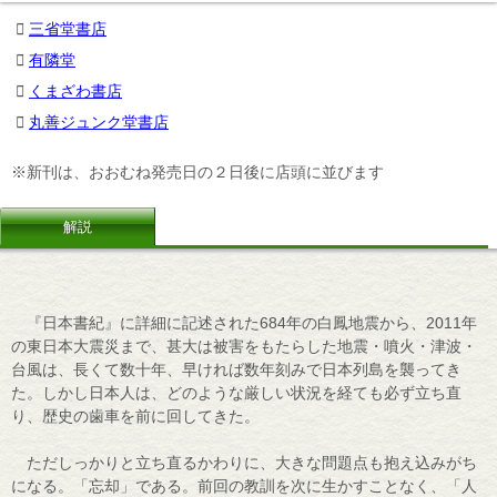
三省堂書店
有隣堂
くまざわ書店
丸善ジュンク堂書店
※新刊は、おおむね発売日の２日後に店頭に並びます
解説
『日本書紀』に詳細に記述された684年の白鳳地震から、2011年
の東日本大震災まで、甚大は被害をもたらした地震・噴火・津波・
台風は、長くて数十年、早ければ数年刻みで日本列島を襲ってき
た。しかし日本人は、どのような厳しい状況を経ても必ず立ち直
り、歴史の歯車を前に回してきた。
ただしっかりと立ち直るかわりに、大きな問題点も抱え込みがち
になる。「忘却」である。前回の教訓を次に生かすことなく、「人