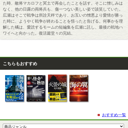
た時、敵将マカロフと冥土で再会したことを話す。そこに憎しみは
なく、他の日露の両将兵も、傷一つない美しい姿で談笑していた。
広瀬はそこで戦争は所詮天秤であり、お互いの憎悪より愛情が勝っ
た時に、ようやく戦争が終わることを悟ったと告げる。何事かを理
解した橘は、愛読するモームの短編集を広瀬に託し、最後の戦地ハ
ワイへと向かった。復活篇堂々の完結。
こちらもおすすめ
おすすめ一覧