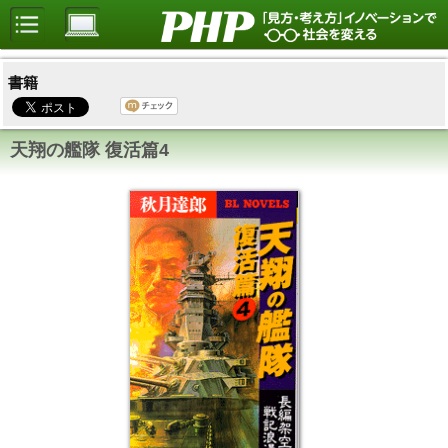
書籍
天翔の艦隊 復活篇4