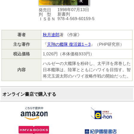
1998年07月13日
発売日
新書判
判 型
978-4-569-60159-5
ＩＳＢＮ
著者
秋月達郎
著 《作家》
主な著作
『
天翔の艦隊 復活篇1～3
』（PHP研究所）
税込価格
1,026円（本体価格933円）
ハルゼーの大艦隊を粉砕し、太平洋を席巻した
内容
日本艦隊は、陸軍とともにハワイを目指す。智
将児玉源太郎のハワイ攻略作戦の開始だった。
オンライン書店で購入する