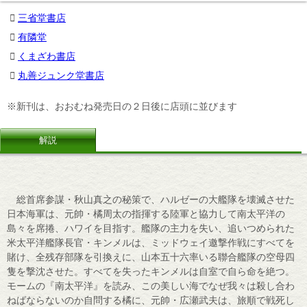
三省堂書店
有隣堂
くまざわ書店
丸善ジュンク堂書店
※新刊は、おおむね発売日の２日後に店頭に並びます
解説
総首席参謀・秋山真之の秘策で、ハルゼーの大艦隊を壊滅させた
日本海軍は、元帥・橘周太の指揮する陸軍と協力して南太平洋の
島々を席捲、ハワイを目指す。艦隊の主力を失い、追いつめられた
米太平洋艦隊長官・キンメルは、ミッドウェイ邀撃作戦にすべてを
賭け、全残存部隊を引換えに、山本五十六率いる聯合艦隊の空母四
隻を撃沈させた。すべてを失ったキンメルは自室で自ら命を絶つ。
モームの『南太平洋』を読み、この美しい海でなぜ我々は殺し合わ
ねばならないのか自問する橘に、元帥・広瀬武夫は、旅順で戦死し