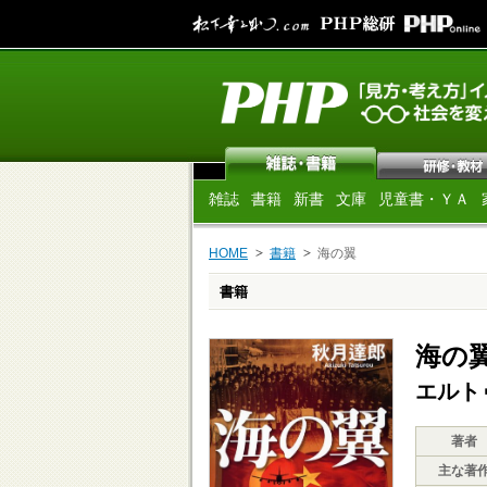
雑誌
書籍
新書
文庫
児童書・ＹＡ
HOME
書籍
海の翼
書籍
海の
エルト
著者
主な著