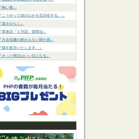
『怖い客』
『こうやって頭のなかを言語化する。』
『道をひらく』
『英単語「１万語」習得法』
『大谷吉継の終わらない関ケ原』
『猫を処方いたします。』
『きっと明日はいい日になる』