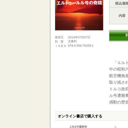
税込価
内容
2014年07月07日
発売日
文庫判
判 型
978-4-569-76208-1
ＩＳＢＮ
「エルト
中の昭和
航空機無
取り残さ
トルコ政
ル号遭難
感動の歴
オンライン書店で購入する