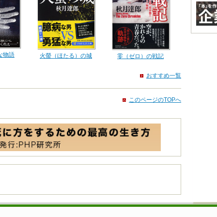
な物語
火螢（ほたる）の城
零（ゼロ）の戦記
おすすめ一覧
このページのTOPへ