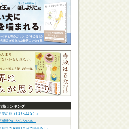
れ筋ランキング
『夢幻花（むげんばな）』
『感情的にならない本』
『病気の９割は自分で治せる！』