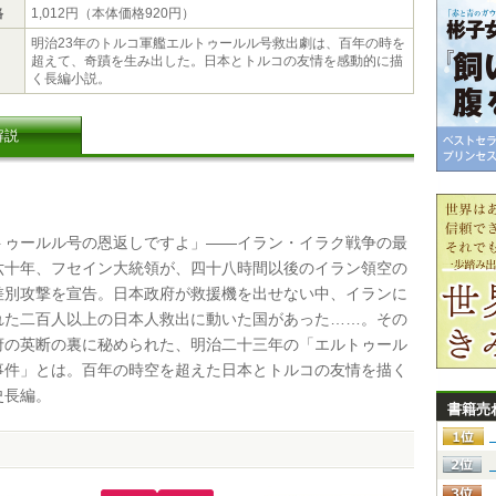
格
1,012円（本体価格920円）
明治23年のトルコ軍艦エルトゥールル号救出劇は、百年の時を
超えて、奇蹟を生み出した。日本とトルコの友情を感動的に描
く長編小説。
解説
ゥールル号の恩返しですよ」――イラン・イラク戦争の最
六十年、フセイン大統領が、四十八時間以後のイラン領空の
差別攻撃を宣告。日本政府が救援機を出せない中、イランに
れた二百人以上の日本人救出に動いた国があった……。その
府の英断の裏に秘められた、明治二十三年の「エルトゥール
事件」とは。百年の時空を超えた日本とトルコの友情を描く
史長編。
書籍売