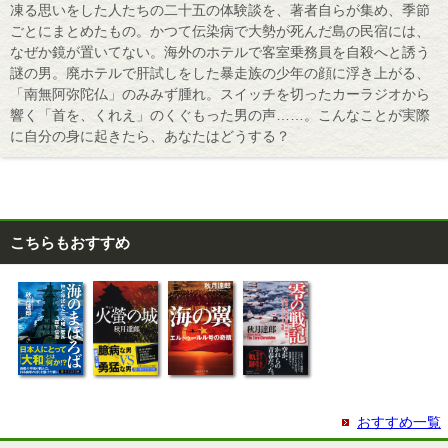
凍る思いをした人たちの二十五の体験談を、著者自らが集め、季節
ごとにまとめたもの。かつて伝染病で大勢が死んだ島の民宿には、
なぜか鏡が置いてない。海外のホテルで客室乗務員を自殺へと誘う
謎の男。廃ホテルで肝試しをした暴走族の少年の顔に浮き上がる、
「南無阿弥陀仏」のみみず腫れ。スイッチを切ったカーラジオから
響く「首を、くれえ」のくぐもった男の声……。こんなことが実際
に自分の身に起きたら、あなたはどうする？
こちらもおすすめ
おすすめ一覧