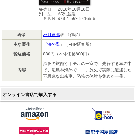
2018年10月18日
発売日
A5判並製
判 型
978-4-569-84165-6
ＩＳＢＮ
著者
秋月達郎
著 《作家》
主な著作
『
海の翼
』（PHP研究所）
税込価格
880円（本体価格800円）
深夜の旅館やホテルの一室で、走行する車の中
内容
で、離島や海外で……。旅先で実際に遭遇した
不思議な出来事、恐怖の体験を集めた一冊。
オンライン書店で購入する