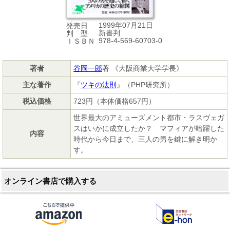
1999年07月21日
発売日
新書判
判 型
978-4-569-60703-0
ＩＳＢＮ
著者
谷岡一郎
著 《大阪商業大学学長》
主な著作
『
ツキの法則
』（PHP研究所）
税込価格
723円（本体価格657円）
世界最大のアミューズメント都市・ラスヴェガ
スはいかに成立したか？ マフィアが暗躍した
内容
時代から今日まで、三人の男を鍵に解き明か
す。
オンライン書店で購入する