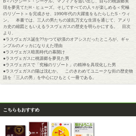
B＜バグジー＞・シーゲル。マフィアを追い出し、自らの桃源郷実
現を夢見てたH・ヒューズ。そしてすべての人々が楽しめる＜究極
のリゾート＞を完成させ、1990年代の大躍進をもたらしたS・ウィ
ン。 本書では、三人の男たちの波乱万丈な生涯を通じて、アメリ
カ史の縮図ともいえるラスヴェガスの歴史を明らかにする。 目次
より、
●ラスヴェガス誕生??かつて砂漠のオアシスだったところが、ギャ
ンブルのメッカになりえた理由
●ラスヴェガス暗黒時代の幕開け
●ラスヴェガスに桃源郷を夢見た男
●ラスヴェガスで「究極のリゾート」の精神を具現化した男
●ラスヴェガスの陽は沈むか。 このきわめてユニークな街の歴史物
語を「三人の男」を中心にひもとく一冊である。
こちらもおすすめ