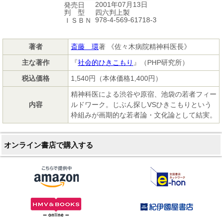
2001年07月13日
発売日
四六判上製
判 型
978-4-569-61718-3
ＩＳＢＮ
著者
斎藤 環
著 《佐々木病院精神科医長》
主な著作
『
社会的ひきこもり
』（PHP研究所）
税込価格
1,540円（本体価格1,400円）
精神科医による渋谷や原宿、池袋の若者フィー
内容
ルドワーク。じぶん探しVSひきこもりという
枠組みが画期的な若者論・文化論として結実。
オンライン書店で購入する