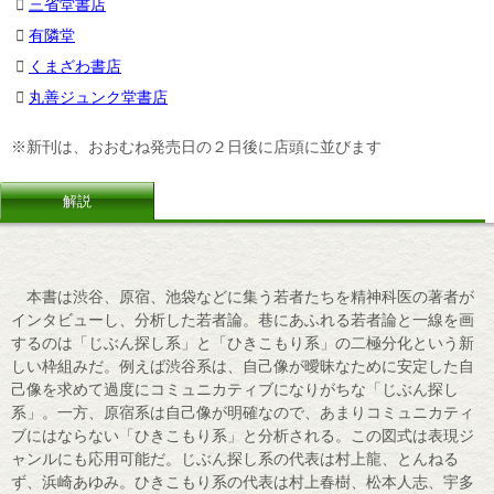
三省堂書店
有隣堂
くまざわ書店
丸善ジュンク堂書店
※新刊は、おおむね発売日の２日後に店頭に並びます
解説
本書は渋谷、原宿、池袋などに集う若者たちを精神科医の著者が
インタビューし、分析した若者論。巷にあふれる若者論と一線を画
するのは「じぶん探し系」と「ひきこもり系」の二極分化という新
しい枠組みだ。例えば渋谷系は、自己像が曖昧なために安定した自
己像を求めて過度にコミュニカティブになりがちな「じぶん探し
系」。一方、原宿系は自己像が明確なので、あまりコミュニカティ
ブにはならない「ひきこもり系」と分析される。この図式は表現ジ
ャンルにも応用可能だ。じぶん探し系の代表は村上龍、とんねる
ず、浜崎あゆみ。ひきこもり系の代表は村上春樹、松本人志、宇多