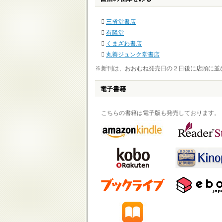
三省堂書店
有隣堂
くまざわ書店
丸善ジュンク堂書店
※新刊は、おおむね発売日の２日後に店頭に並
電子書籍
こちらの書籍は電子版も発売しております。