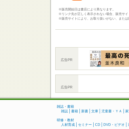
※販売開始日は書店により異なります。
※リンク先が正しく表示されない場合、販売サイ
※販売サイトにより、お取り扱いがない、または
広告PR
広告PR
雑誌・書籍
雑誌
書籍
新書
文庫
児童書・ＹＡ
家
研修・教材
人材育成
セミナー
CD
DVD・ビデオ