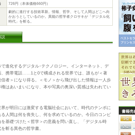
格
726円（本体価格660円）
劇的に進行する技術革新。情報、哲学、そして人間はどこへ向
かおうとしているのか。異能の哲学者クロサキが「デジタル化
時代」を斬る。
解説
で進化するデジタル･テクノロジー。インターネット、デ
画、携帯電話……1と0で構成される世界では、誰もが＜著
発信者＞になり得る。＜モノ＞から飛び出した情報は一人歩
作権はあいまいになり、本や写真の奥深い質感は失われてい
界が明日には激変する電脳社会において、時代のテンポに
書籍売
れる人間は何を喪失し、何を求めているのか。今日のコンピ
論を基礎づけた＜哲学＞の意義を問い直し、「デジタル時
代を斬る異色の哲学書。