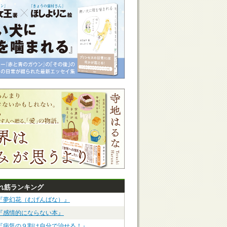
れ筋ランキング
『夢幻花（むげんばな）』
『感情的にならない本』
『病気の９割は自分で治せる！』