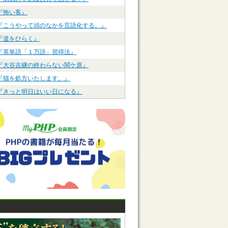
『怖い客』
『こうやって頭のなかを言語化する。』
『道をひらく』
『英単語「１万語」習得法』
『大谷吉継の終わらない関ケ原』
『猫を処方いたします。』
『きっと明日はいい日になる』