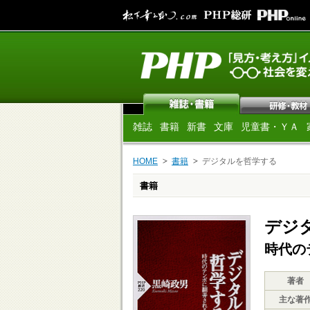
雑誌
書籍
新書
文庫
児童書・ＹＡ
HOME
書籍
デジタルを哲学する
書籍
デジ
時代の
著者
主な著