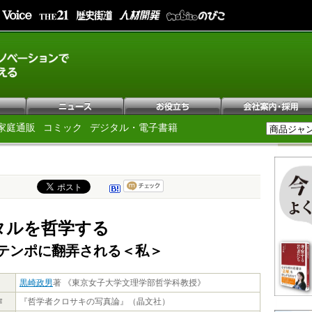
家庭通販
コミック
デジタル・電子書籍
タルを哲学する
テンポに翻弄される＜私＞
黒崎政男
著 《東京女子大学文理学部哲学科教授》
作
『哲学者クロサキの写真論』（晶文社）