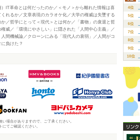
）IT革命とは何だったのか／＜モノ＞から離れた情報は喜
4位
てくれるか／文章表現のカラオケ化／大学の権威は失墜する
5位
のか／哲学にとって＜現代＞とは何か／「書物」の衰退と哲
6位
の権威／「環境にやさしい」に隠された「人間中心主義」／
7位
・人間機械論／クローンにみる「現代人の衰弱」／人間がコ
8位
タに負けた？
9位
10位
無い場合がありますので、ご了承ください。
トにてご確認ください。