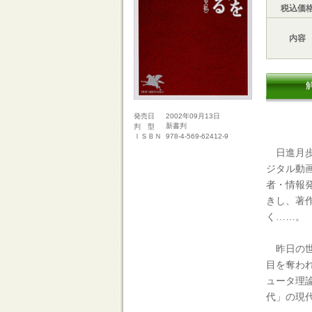
税込価
内容
2002年09月13日
発売日
新書判
判 型
978-4-569-62412-9
ＩＳＢＮ
日進月歩
ジタル動
者・情報
きし、著
く……。
昨日の世
目を奪わ
ュータ理
代」の現