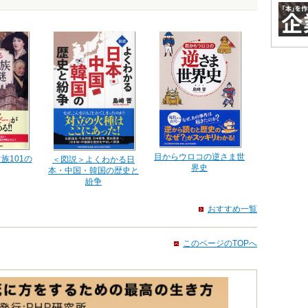
目からウロコの逆さま世
族101の
＜図説＞よくわかる日
界史
本・中国・韓国の歴史と
紛争
おすすめ一覧
このページのTOPへ