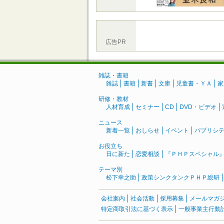
広告PR
雑誌・書籍
雑誌
書籍
新書
文庫
児童書・ＹＡ
家
研修・教材
人材育成
セミナー
CD
DVD・ビデオ
ニュース
新着一覧
おしらせ
イベント
パブリシ
お役立ち
日に新た
恋愛相談
『ＰＨＰスペシャル
テーマ別
松下幸之助
政策シンクタンクＰＨＰ総研
会社案内
社会活動
採用募集
メールマガ
特定商取引法に基づく表示
一般事業主行動