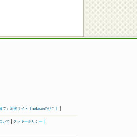
」応援サイト【nobico/のびこ】
ついて
クッキーポリシー