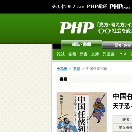
雑誌
書籍
新書
文庫
児童書・ＹＡ
HOME
書籍
中国任侠列伝
書籍
中国
天子恐
著者
主な著