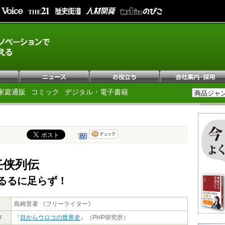
家庭通販
コミック
デジタル・電子書籍
任侠列伝
るるに足らず！
島崎晋著 《フリーライター》
作
『
目からウロコの世界史
』（PHP研究所）