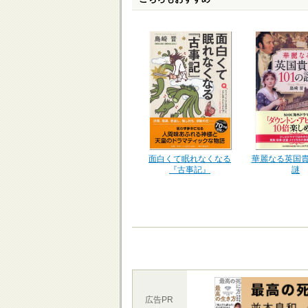
華麗なる英国貴
面白くて眠れなくなる
謎
『古事記』
広告PR