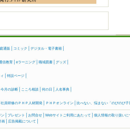
庭通販
コミック
デジタル・電子書籍
通信教育
eラーニング
職域図書
グッズ
ティ
特設ページ
』今月の診断
こころ相談
何の日
人名事典
社員研修のＰＨＰ人材開発
ＰＨＰオンライン
比べない、悩まない「のびのび子育て
ジン
プレゼント
お問合せ
Webサイトご利用にあたって
個人情報の取り扱いに
計画
広告掲載について