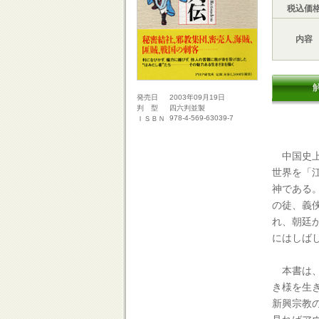
税込価
内容
2003年09月19日
発売日
四六判並製
判 型
978-4-569-63039-7
ＩＳＢＮ
中国史上
世界を「
神である
の徒、義
れ、朝廷
にはしば
本書は、
き様を生
新興宗教