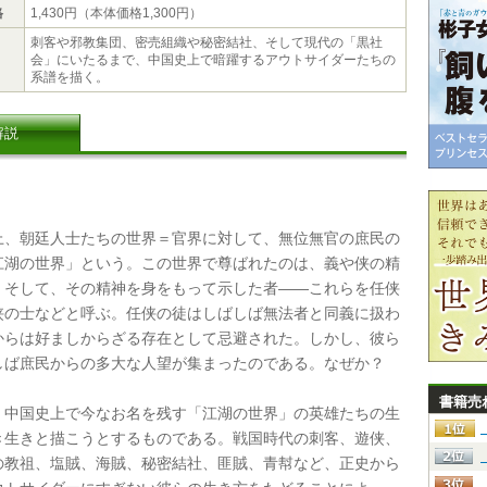
格
1,430円（本体価格1,300円）
刺客や邪教集団、密売組織や秘密結社、そして現代の「黒社
会」にいたるまで、中国史上で暗躍するアウトサイダーたちの
系譜を描く。
解説
、朝廷人士たちの世界＝官界に対して、無位無官の庶民の
江湖の世界」という。この世界で尊ばれたのは、義や侠の精
。そして、その精神を身をもって示した者――これらを任侠
侠の士などと呼ぶ。任侠の徒はしばしば無法者と同義に扱わ
からは好ましからざる存在として忌避された。しかし、彼ら
しば庶民からの多大な人望が集まったのである。なぜか？
書籍売
中国史上で今なお名を残す「江湖の世界」の英雄たちの生
き生きと描こうとするものである。戦国時代の刺客、遊侠、
の教祖、塩賊、海賊、秘密結社、匪賊、青幇など、正史から