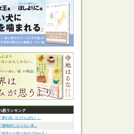
れ筋ランキング
『夢幻花（むげんばな）』
『感情的にならない本』
『病気の９割は自分で治せる！』