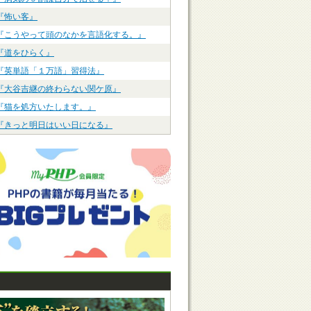
『怖い客』
『こうやって頭のなかを言語化する。』
『道をひらく』
『英単語「１万語」習得法』
『大谷吉継の終わらない関ケ原』
『猫を処方いたします。』
『きっと明日はいい日になる』