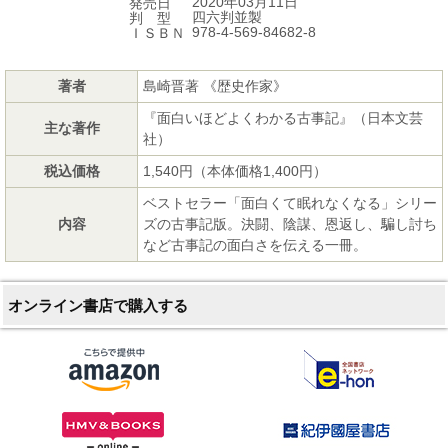
2020年03月11日
発売日
四六判並製
判 型
978-4-569-84682-8
ＩＳＢＮ
著者
島崎晋著 《歴史作家》
『面白いほどよくわかる古事記』（日本文芸
主な著作
社）
税込価格
1,540円（本体価格1,400円）
ベストセラー「面白くて眠れなくなる」シリー
内容
ズの古事記版。決闘、陰謀、恩返し、騙し討ち
など古事記の面白さを伝える一冊。
オンライン書店で購入する