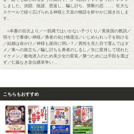
しました。決闘、陰謀、恩返し、騙し討ち、禁断の恋……、壮大な
スケールで繰り広げられる神様と天皇の物語を鮮やかに描き出しま
す。
○本書の目次より／一筋縄ではいかない子づくり／黄泉国の教訓／
弱そうで番偉い神様／勇者の化け物退治／いじめられっ子を助ける
／結婚は命がけ／神様も接待に弱い？／異性を見た目で選んではダ
メ／東への旅立ち／騙し討ちも勇者のしるし／矢に変身して現れた
イケメン／敵地潜入のため美少女の変装／勝つためには手段を選ば
ず／仁義なき皇位継承争い…
こちらもおすすめ