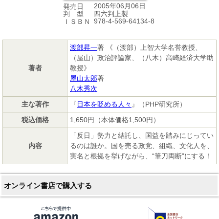
2005年06月06日
発売日
四六判上製
判 型
978-4-569-64134-8
ＩＳＢＮ
渡部昇一
著 《（渡部）上智大学名誉教授、
（屋山）政治評論家、（八木）高崎経済大学助
著者
教授》
屋山太郎
著
八木秀次
主な著作
『
日本を貶める人々
』（PHP研究所）
税込価格
1,650円（本体価格1,500円）
「反日」勢力と結託し、国益を踏みにじってい
内容
るのは誰か。国を売る政党、組織、文化人を、
実名と根拠を挙げながら、“筆刀両断”にする！
オンライン書店で購入する