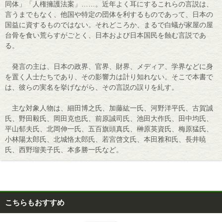
同体」「人権擁護法案」……。近年よく耳にするこれらの言説は、
言うまでもなく、他国や特定の団体を利するものであって、日本の
国益に資するものではない。それどころか、まるで白蟻が家屋の屋
台骨を食い荒らすがごとく、日本および日本国民を蝕む言説であ
る。
発言の主は、日本の政界、官界、財界、メディア、学界などに身
を置く人士たちであり、その影響力は計り知れない。そこで本書で
は、彼らの実名を挙げながら、その言説の誤りを糺す。
主な対象人物は、細田博之氏、加藤紘一氏、河野洋平氏、古賀誠
氏、野田毅氏、岡田克也氏、前原誠司氏、池田大作氏、田中均氏、
平山郁夫氏、北岡伸一氏、五百旗頭真氏、榊原英資氏、梅原猛氏、
小林陽太郎氏、北城恪太郎氏、若宮啓文氏、本田雅和氏、長井暁
氏、西野瑠美子氏、本多勝一氏など。
こちらもおすすめ