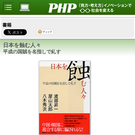
書籍
日本を蝕む人々
平成の国賊を名指しで糺す