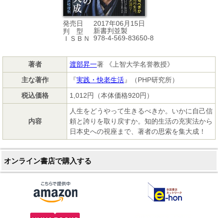
2017年06月15日
発売日
新書判並製
判 型
978-4-569-83650-8
ＩＳＢＮ
著者
渡部昇一
著 《上智大学名誉教授》
主な著作
『
実践・快老生活
』（PHP研究所）
税込価格
1,012円（本体価格920円）
人生をどうやって生きるべきか。いかに自己信
内容
頼と誇りを取り戻すか。知的生活の充実法から
日本史への視座まで、著者の思索を集大成！
オンライン書店で購入する