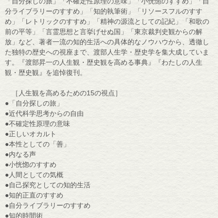
「自分探しの旅」「不確定性原理の意味」「小恍惚のすすめ」「自
分ライブラリーのすすめ」「知的執筆術」「リソースフルのすす
め」「レトリックのすすめ」「精神の源流としての記紀」「和歌の
前の平等」「言霊思想と言挙げせぬ国」「東京裁判史観からの解
放」など、著者一流の知的生活への具体的なノウハウから、透徹し
た独特の歴史への視座まで、渡部人生学・歴史学を集大成していま
す。『渡部昇一の人生観・歴史観を高める事典』『わたしの人生
観・歴史観』を追悼復刊。
［人生観を高めるための15の視点］
●「自分探しの旅」
●近代科学思考からの自由
●不確定性原理の意味
●正しいオカルト
●本性としての「善」
●内なる声
●小恍惚のすすめ
●人間としての気概
●自己探究としての知的生活
●知的正直のすすめ
●自分ライブラリーのすすめ
●知的時間術