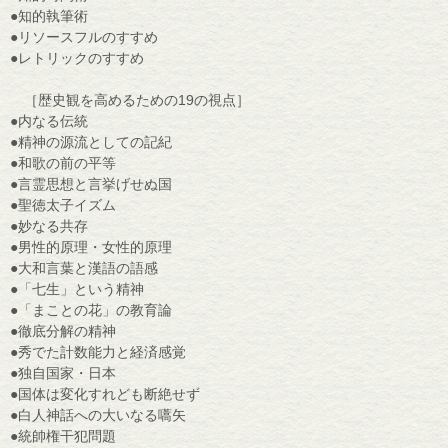
●知的執筆術
●リソースフルのすすめ
●レトリックのすすめ
［歴史観を高めるための19の視点］
●内なる伝統
●精神の源流としての記紀
●和歌の前の平等
●言霊思想と言挙げせぬ国
●聖徳太子イズム
●妙なる共存
●男性的原理・女性的原理
●大和言葉と漢語の語感
●「七生」という精神
●「まことの花」の教育論
●徹底分解の精神
●秀でた計数能力と経済感覚
●独自国家・日本
●国体は変化すれども断絶せず
●白人神話への大いなる嚆矢
●統帥権干犯問題