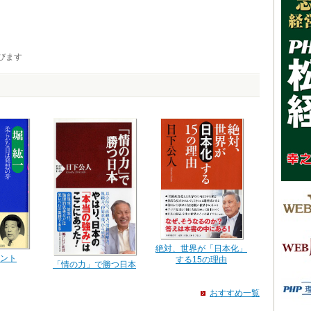
びます
絶対、世界が「日本化」
ント
する15の理由
「情の力」で勝つ日本
おすすめ一覧