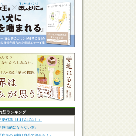
れ筋ランキング
『夢幻花（むげんばな）』
『感情的にならない本』
『病気の９割は自分で治せる！』