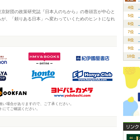
4位
京財団の政策研究誌『日本人のちから』の巻頭言が中心と
5位
るが、「頼りある日本」へ変わっていくためのヒントになれ
6位
。
7位
8位
9位
10位
無い場合がありますので、ご了承ください。
トにてご確認ください。