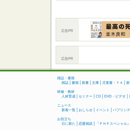
広告PR
広告PR
雑誌・書籍
雑誌
書籍
新書
文庫
児童書・ＹＡ
家
研修・教材
人材育成
セミナー
CD
DVD・ビデオ
ニュース
新着一覧
おしらせ
イベント
パブリシ
お役立ち
日に新た
恋愛相談
『ＰＨＰスペシャル