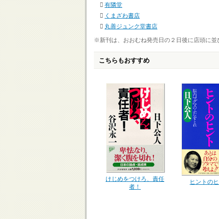
有隣堂
くまざわ書店
丸善ジュンク堂書店
※新刊は、おおむね発売日の２日後に店頭に並
こちらもおすすめ
けじめをつけろ、責任
ヒントのヒ
者！