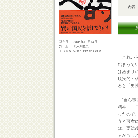
内容
2005年10月14日
発売日
四六判並製
判 型
978-4-569-64635-0
ＩＳＢＮ
これから
始まって
はあまり
現実的・
ると「男
“自ら事に
精神……
ったので
うと著者
は、憲法
るかもし