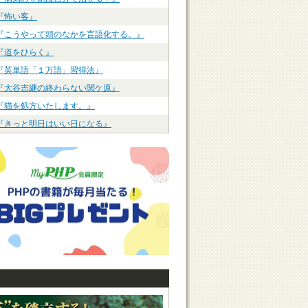
『怖い客』
『こうやって頭のなかを言語化する。』
『道をひらく』
『英単語「１万語」習得法』
『大谷吉継の終わらない関ケ原』
『猫を処方いたします。』
『きっと明日はいい日になる』