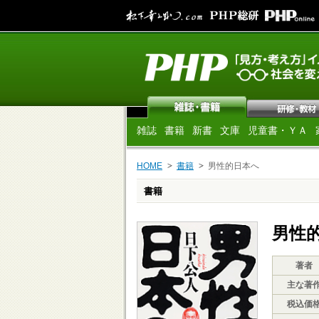
雑誌
書籍
新書
文庫
児童書・ＹＡ
HOME
書籍
男性的日本へ
書籍
男性
著者
主な著
税込価