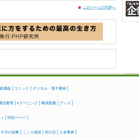
このページのTOPへ
庭通販
コミック
デジタル・電子書籍
通信教育
eラーニング
職域図書
グッズ
ティ
特設ページ
』今月の診断
こころ相談
何の日
人名事典