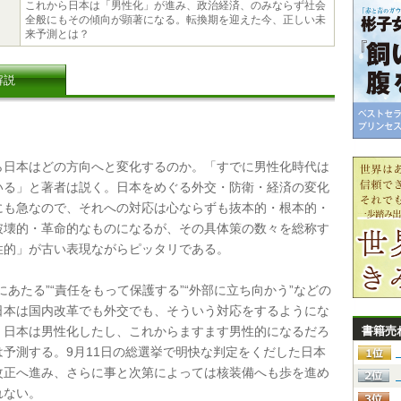
これから日本は「男性化」が進み、政治経済、のみならず社会
全般にもその傾向が顕著になる。転換期を迎えた今、正しい未
来予測とは？
解説
日本はどの方向へと変化するのか。「すでに男性化時代は
いる」と著者は説く。日本をめぐる外交・防衛・経済の変化
にも急なので、それへの対応は心ならずも抜本的・根本的・
破壊的・革命的なものになるが、その具体策の数々を総称す
性的」が古い表現ながらピッタリである。
あたる”“責任をもって保護する”“外部に立ち向かう”などの
日本は国内改革でも外交でも、そういう対応をするようにな
、日本は男性化したし、これからますます男性的になるだろ
書籍売
は予測する。9月11日の総選挙で明快な判定をくだした日本
改正へ進み、さらに事と次第によっては核装備へも歩を進め
れない。