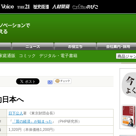
家庭通販
コミック
デジタル・電子書籍
的日本へ
日下公人
著 《東京財団会長》
作
『
「質の経済」が始まった
』（PHP研究所）
格
1,320円（本体価格1,200円）