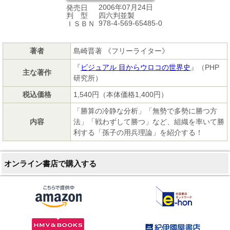
2006年07月24日
発売日
四六判並製
判 型
978-4-569-65485-0
ＩＳＢＮ
著者
島崎晋著 《フリーライター》
『
ビジュアル 目からウロコの世界史
』（PHP
主な著作
研究所）
税込価格
1,540円（本体価格1,400円）
「勝算の冷静な分析」「無勢で多勢に勝つ方
内容
法」「戦わずして勝つ」など、組織を率いて勝
利する「孫子の用兵理論」を紹介する！
オンライン書店で購入する