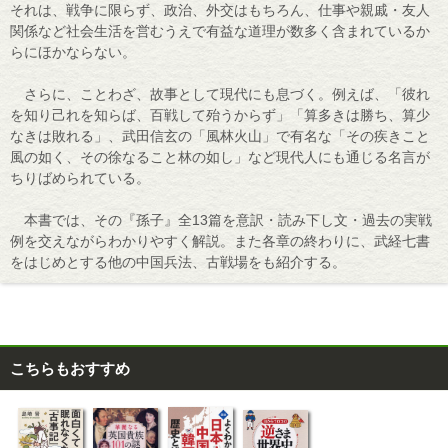
それは、戦争に限らず、政治、外交はもちろん、仕事や親戚・友人
関係など社会生活を営むうえで有益な道理が数多く含まれているか
らにほかならない。
さらに、ことわざ、故事として現代にも息づく。例えば、「彼れ
を知り己れを知らば、百戦して殆うからず」「算多きは勝ち、算少
なきは敗れる」、武田信玄の「風林火山」で有名な「その疾きこと
風の如く、その徐なること林の如し」など現代人にも通じる名言が
ちりばめられている。
本書では、その『孫子』全13篇を意訳・読み下し文・過去の実戦
例を交えながらわかりやすく解説。また各章の終わりに、武経七書
をはじめとする他の中国兵法、古戦場をも紹介する。
こちらもおすすめ