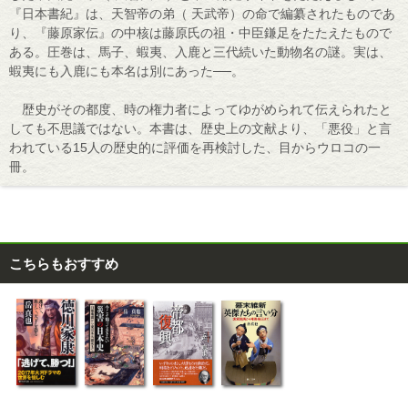
『日本書紀』は、天智帝の弟（ 天武帝）の命で編纂されたものであ
り、『藤原家伝』の中核は藤原氏の祖・中臣鎌足をたたえたもので
ある。圧巻は、馬子、蝦夷、入鹿と三代続いた動物名の謎。実は、
蝦夷にも入鹿にも本名は別にあった──。
歴史がその都度、時の権力者によってゆがめられて伝えられたと
しても不思議ではない。本書は、歴史上の文献より、「悪役」と言
われている15人の歴史的に評価を再検討した、目からウロコの一
冊。
こちらもおすすめ