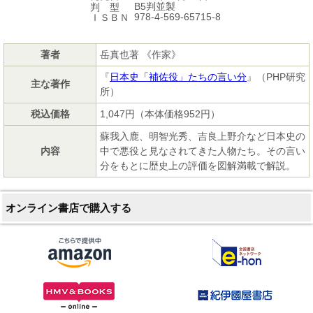
B5判並製
判 型
978-4-569-65715-8
ＩＳＢＮ
著者
岳真也著 《作家》
『
日本史「補佐役」たちの言い分
』（PHP研究
主な著作
所）
税込価格
1,047円（本体価格952円）
蘇我入鹿、明智光秀、吉良上野介など日本史の
内容
中で悪役と見なされてきた人物たち。その言い
分をもとに歴史上の評価を図解満載で解説。
オンライン書店で購入する