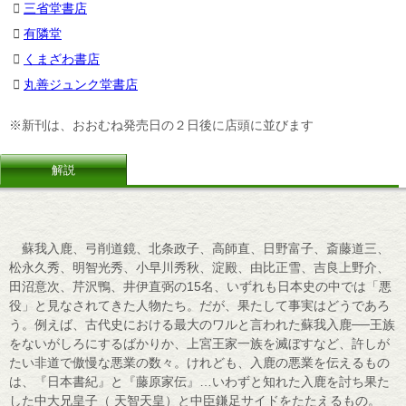
三省堂書店
有隣堂
くまざわ書店
丸善ジュンク堂書店
※新刊は、おおむね発売日の２日後に店頭に並びます
解説
蘇我入鹿、弓削道鏡、北条政子、高師直、日野富子、斎藤道三、
松永久秀、明智光秀、小早川秀秋、淀殿、由比正雪、吉良上野介、
田沼意次、芹沢鴨、井伊直弼の15名、いずれも日本史の中では「悪
役」と見なされてきた人物たち。だが、果たして事実はどうであろ
う。例えば、古代史における最大のワルと言われた蘇我入鹿──王族
をないがしろにするばかりか、上宮王家一族を滅ぼすなど、許しが
たい非道で傲慢な悪業の数々。けれども、入鹿の悪業を伝えるもの
は、『日本書紀』と『藤原家伝』…いわずと知れた入鹿を討ち果た
した中大兄皇子（ 天智天皇）と中臣鎌足サイドをたたえるもの。