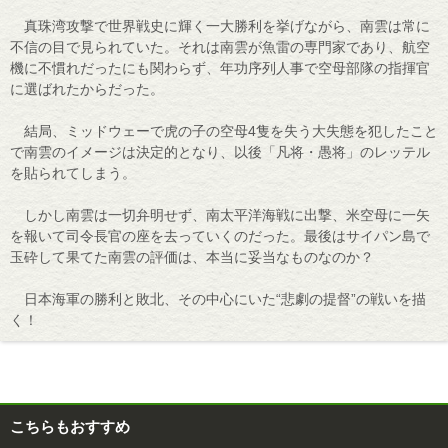
真珠湾攻撃で世界戦史に輝く一大勝利を挙げながら、南雲は常に
不信の目で見られていた。それは南雲が魚雷の専門家であり、航空
機に不慣れだったにも関わらず、年功序列人事で空母部隊の指揮官
に選ばれたからだった。
結局、ミッドウェーで虎の子の空母4隻を失う大失態を犯したこと
で南雲のイメージは決定的となり、以後「凡将・愚将」のレッテル
を貼られてしまう。
しかし南雲は一切弁明せず、南太平洋海戦に出撃、米空母に一矢
を報いて司令長官の座を去っていくのだった。最後はサイパン島で
玉砕して果てた南雲の評価は、本当に妥当なものなのか？
日本海軍の勝利と敗北、その中心にいた“悲劇の提督”の戦いを描
く！
こちらもおすすめ