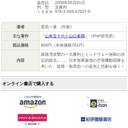
2008年05月01日
発売日
文庫判
判 型
978-4-569-67027-0
ＩＳＢＮ
著者
星亮一著 《作家》
主な著作
『
山本五十六と山口多聞
』（PHP研究所）
税込価格
859円（本体価格781円）
真珠湾攻撃の一大勝利とミッドウェー海戦の決
内容
定的敗北……。日本海軍最強の空母機動部隊を
率いた、提督・南雲忠一の栄光と悲劇を描く！
オンライン書店で購入する