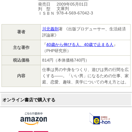
2009年05月01日
発売日
文庫判
判 型
978-4-569-67042-3
ＩＳＢＮ
川北義則
著 《出版プロデューサー、生活経済
著者
評論家》
『
40歳から伸びる人、40歳で止まる人
』
主な著作
（PHP研究所）
税込価格
814円（本体価格740円）
仕事は男の中身をつくり、遊びは男の行間を広
内容
くする――。「いい男」になるための仕事、家
庭、恋愛、趣味、美学についての考え方とは。
オンライン書店で購入する