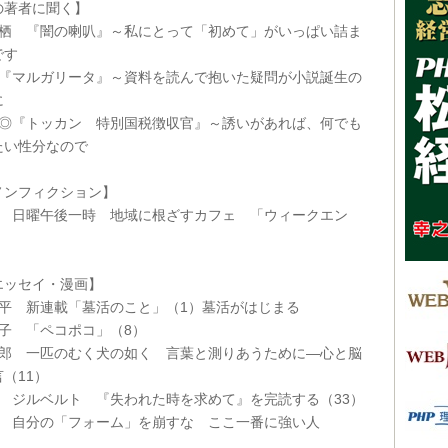
著者に聞く】
有栖 『闇の喇叭』～私にとって「初めて」がいっぱい詰ま
です
 『マルガリータ』～資料を読んで抱いた疑問が小説誕生の
に
円◎『トッカン 特別国税徴収官』～誘いがあれば、何でも
たい性分なので
ンフィクション】
織 日曜午後一時 地域に根ざすカフェ 「ウィークエン
）
ッセイ・漫画】
原平 新連載「墓活のこと」（1）墓活がはじまる
チ子 「ペコポコ」（8）
一郎 一匹のむく犬の如く 言葉と測りあうために―心と脳
（11）
茂 ジルベルト 『失われた時を求めて』を完読する（33）
郎 自分の「フォーム」を崩すな ここ一番に強い人