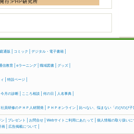
庭通販
コミック
デジタル・電子書籍
通信教育
eラーニング
職域図書
グッズ
ティ
特設ページ
』今月の診断
こころ相談
何の日
人名事典
社員研修のＰＨＰ人材開発
ＰＨＰオンライン
比べない、悩まない「のびのび子育て
ジン
プレゼント
お問合せ
Webサイトご利用にあたって
個人情報の取り扱いに
計画
広告掲載について