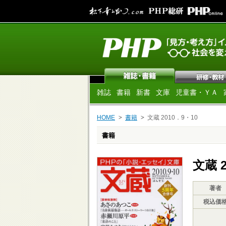
雑誌
書籍
新書
文庫
児童書・ＹＡ
HOME
書籍
文蔵 2010．9・10
書籍
文蔵 2
著者
税込価