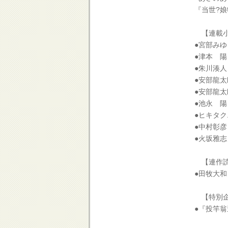
『当世?
【連載小
●宮部みゆ
●津本 
●朱川湊
●安部龍
●安部龍
●池永 
●ヒキタ
●中村彰
●火坂雅
【連作読
●田牧大
【特別企
●『投竿