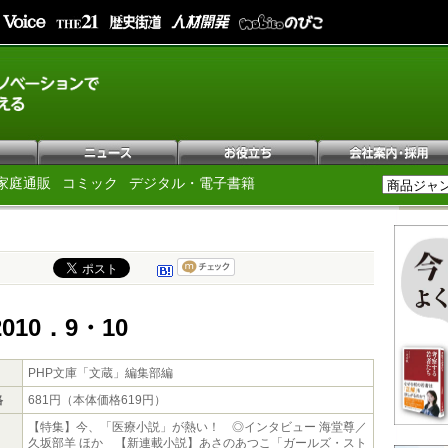
家庭通販
コミック
デジタル・電子書籍
010．9・10
PHP文庫「文蔵」編集部編
格
681円（本体価格619円）
【特集】今、「医療小説」が熱い！ ◎インタビュー 海堂尊／
久坂部羊 ほか 【新連載小説】あさのあつこ「ガールズ・スト