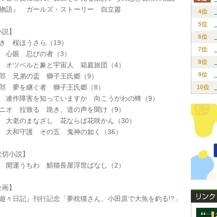
娘物語』 ガールズ・ストーリー 自立篇
4位
5位
説】
6位
き 桜ほうさら（19）
7位
陽 心眼 忍びの者（3）
8位
人 オツベルと象と宇宙人 箱庭旅団（4）
9位
太郎 兄弟の盃 獅子王氏郷（9）
太郎 夢を継ぐ者 獅子王氏郷（8）
10位
陽 連作障害を知っていますか 向こうがわの蜂（9）
クニオ 拉致る 跪き、道の声を聞け（9）
彦 大老のまなざし 花ならば花咲かん（30）
志 大和守護 その五 鬼神の如く（36）
切小説】
和 開運うちわ 鯖猫長屋浮世ばなし（2）
画】
翁遊々日記』刊行記念「夢枕獏さん、小田原で大魚を釣る!?」