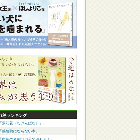
れ筋ランキング
『夢幻花（むげんばな）』
『感情的にならない本』
『病気の９割は自分で治せる！』