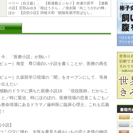
ーリー［自立篇］」 【新連載エッセイ】赤瀬川原平 【連載
小説】宮部みゆき「桜ほうさら」／池永陽「向こうがわの蜂」
ほか 【読切小説】田牧大和「鯖猫長屋浮世ばなし」
解説
今、「医療小説」が熱い！
タビュー］海堂 尊◎面白い小説を書くことが、医療の再生
タビュー］久坂部羊◎現場の「闇」をオープンにして、等身
を伝えたい
の感動のドラマに満ちた医療小説16 「現役医師」だからこ
こと／時に緊迫、時にほのぼの。医療現場の悲喜こもごも／
る救命現場にあるドラマ／歯科医に臨床心理士。これも広義
書籍売
説！
小説】
あつこ◎父に憧れ、女医を夢見る娘おいちの恋と友情の物語