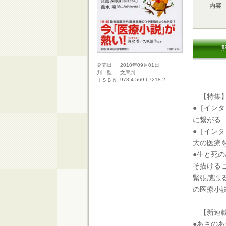
内容
2010年09月01日
発売日
文庫判
判 型
978-4-569-67218-2
ＩＳＢＮ
【特集】
●［イン
に繋がる
●［イン
大の医療
●生と死
そ描ける
緊張感漲
の医療小
【新連載
●あさの