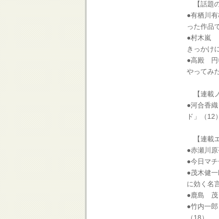
【話題の
●有栖川
った作品
●村木嵐
きっかけ
●高殿 
やってみ
【連載ノ
●河合香
ド」（12
【連載エ
●赤瀬川
●今日マ
●茂木健
に効く名言
●鹿島 
●竹内一
（18）