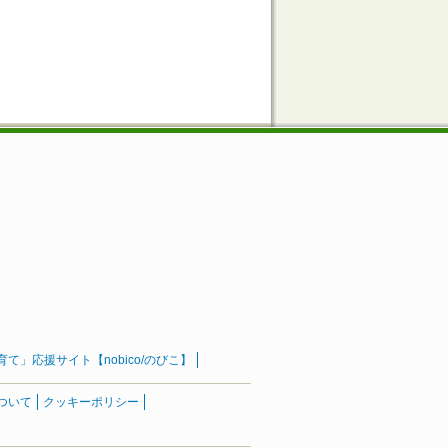
」応援サイト【nobico/のびこ】
ついて
クッキーポリシー