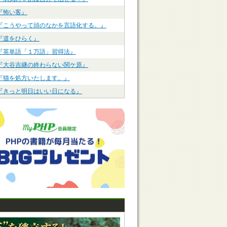
『怖い客』
『こうやって頭のなかを言語化する。』
『道をひらく』
『英単語「１万語」習得法』
『大谷吉継の終わらない関ケ原』
『猫を処方いたします。』
『きっと明日はいい日になる』