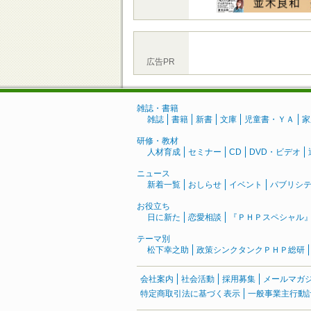
広告PR
雑誌・書籍
雑誌
書籍
新書
文庫
児童書・ＹＡ
家
研修・教材
人材育成
セミナー
CD
DVD・ビデオ
ニュース
新着一覧
おしらせ
イベント
パブリシ
お役立ち
日に新た
恋愛相談
『ＰＨＰスペシャル
テーマ別
松下幸之助
政策シンクタンクＰＨＰ総研
会社案内
社会活動
採用募集
メールマガ
特定商取引法に基づく表示
一般事業主行動