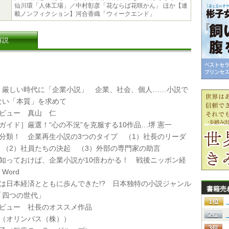
仙川環「人体工場」／中村彰彦「花ならば花咲かん」 ほか【連
載ノンフィクション】河合香織「ウィークエンド」
解説
厳しい時代に「企業小説」 企業、社会、個人……小説で
ない「本質」を求めて
タビュー 真山 仁
ガイド］厳選！“心の不況”を克服する10作品…堺 憲一
リ分類！ 企業再生小説の3つのタイプ （1）社長のリーダ
 （2）社員たちの決起 （3）外部の専門家の助言
け知っておけば、企業小説が10倍わかる！ 戦後ニッポン経
 Word
説は日本経済とともに歩んできた!? 日本独特の小説ジャンル
書籍売
「四つの世代」
タビュー 社長のオススメ作品
剛（オリンパス（株））