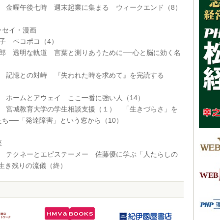
織 金曜午後七時 週末起業に集まる ウィークエンド（8）
セイ・漫画
子 ペコポコ（4）
一郎 透明な軌道 言葉と測りあうために──心と脳に効く名
茂 記憶との対峙 『失われた時を求めて』を完読する
郎 ホームとアウェイ ここ一番に強い人（14）
夫 宮城教育大学の学生相談支援（１） 「生きづらさ」を
ち──「発達障害」という窓から（10）
座
優 テクネーとエピステーメー 佐藤優に学ぶ「人たらしの
─生き残りの流儀（終）