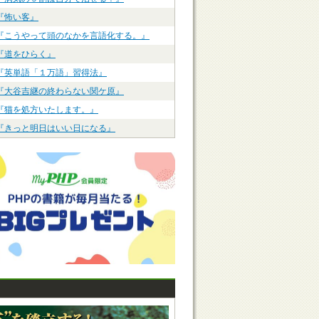
『怖い客』
『こうやって頭のなかを言語化する。』
『道をひらく』
『英単語「１万語」習得法』
『大谷吉継の終わらない関ケ原』
『猫を処方いたします。』
『きっと明日はいい日になる』