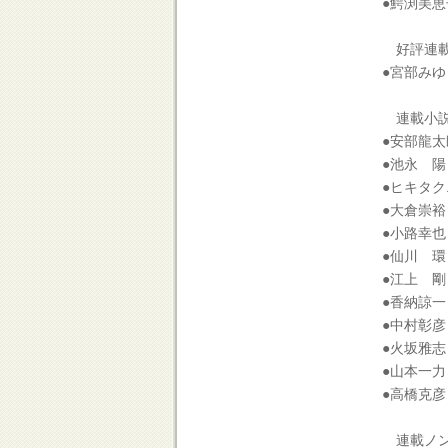
●鰐渕美
好評連載
●宮部みゆ
連載小
●安部龍
●池永 
●ヒキタ
●大倉崇
●小路幸
●仙川 
●江上 剛
●香納諒一
●中村彰
●火坂雅志
●山本一
●高橋克
連載ノン