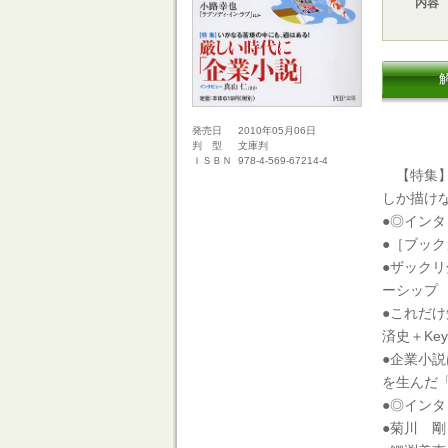
内容
2010年05月06日
発売日
文庫判
判 型
978-4-569-67214-4
ＩＳＢＮ
【特集】
しか描け
●◎イン
●［ブック
●ザック
ーシップ
●これだ
済史＋Key
●企業小
を生んだ
●◎イン
●菊川 