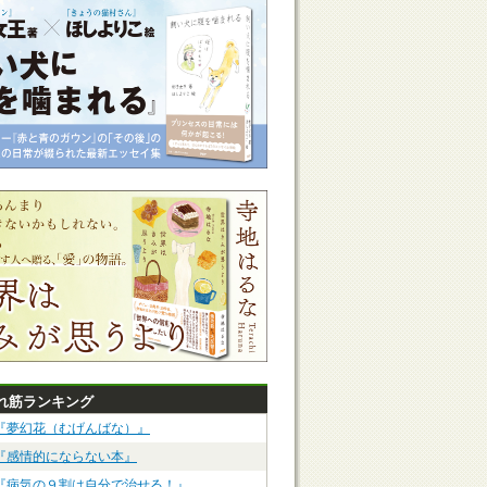
れ筋ランキング
『夢幻花（むげんばな）』
『感情的にならない本』
『病気の９割は自分で治せる！』