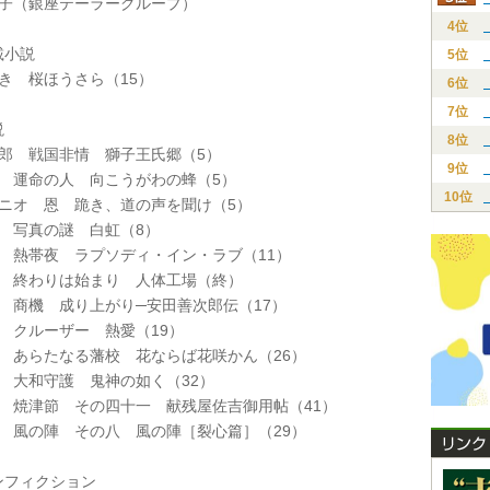
恵子（銀座テーラーグループ）
4位
小説
5位
き 桜ほうさら（15）
6位
7位
説
8位
太郎 戦国非情 獅子王氏郷（5）
9位
陽 運命の人 向こうがわの蜂（5）
10位
クニオ 恩 跪き、道の声を聞け（5）
裕 写真の謎 白虹（8）
也 熱帯夜 ラプソディ・イン・ラブ（11）
環 終わりは始まり 人体工場（終）
 商機 成り上がり─安田善次郎伝（17）
 クルーザー 熱愛（19）
彦 あらたなる藩校 花ならば花咲かん（26）
 大和守護 鬼神の如く（32）
力 焼津節 その四十一 献残屋佐吉御用帖（41）
彦 風の陣 その八 風の陣［裂心篇］（29）
フィクション