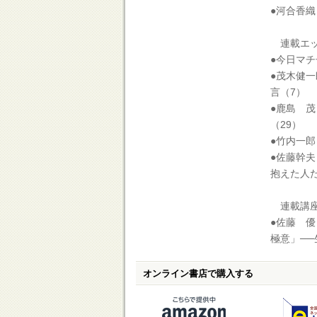
●河合香
連載エッ
●今日マチ
●茂木健
言（7）
●鹿島 
（29）
●竹内一
●佐藤幹
抱えた人た
連載講
●佐藤 
極意」─
オンライン書店で購入する