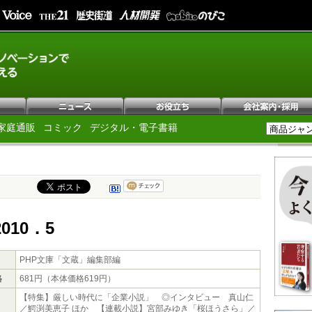
家庭通販
コミック
デジタル・電子書籍
010．5
PHP文庫「文蔵」編集部編
格
681円（本体価格619円）
【特集】厳しい時代に「企業小説」 ◎インタビュー 真山仁
／鰐渕美恵子 ほか 【連載小説】宮部みゆき「桜ほうさら」／