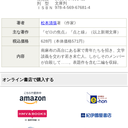
文庫判
判 型
978-4-569-67681-4
ＩＳＢＮ
著者
松本清張
著 《作家》
主な著作
『ゼロの焦点』『点と線』（以上新潮文庫）
税込価格
628円（本体価格571円）
南麻布の高台にある家で青年たちを招き、文学
内容
談義を交わす若き未亡人。しかしそのメンバー
が自殺して……。表題作を含む二編を収録。
オンライン書店で購入する