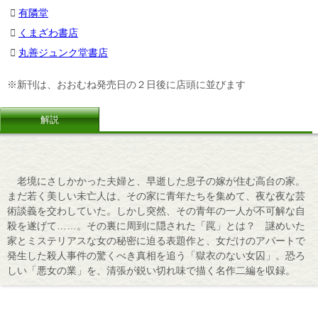
有隣堂
くまざわ書店
丸善ジュンク堂書店
※新刊は、おおむね発売日の２日後に店頭に並びます
解説
老境にさしかかった夫婦と、早逝した息子の嫁が住む高台の家。
まだ若く美しい未亡人は、その家に青年たちを集めて、夜な夜な芸
術談義を交わしていた。しかし突然、その青年の一人が不可解な自
殺を遂げて……。その裏に周到に隠された「罠」とは？ 謎めいた
家とミステリアスな女の秘密に迫る表題作と、女だけのアパートで
発生した殺人事件の驚くべき真相を追う「獄衣のない女囚」。恐ろ
しい「悪女の業」を、清張が鋭い切れ味で描く名作二編を収録。