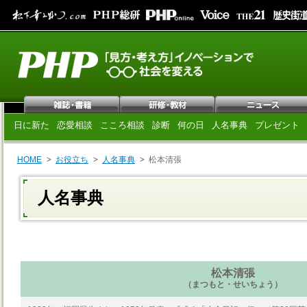
日に新た
恋愛相談
こころ相談
診断
何の日
人名事典
プレゼント
HOME
お役立ち
人名事典
松本清張
人名事典
松本清張
（まつもと・せいちょう）