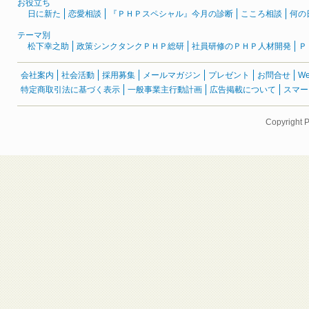
お役立ち
日に新た
恋愛相談
『ＰＨＰスペシャル』今月の診断
こころ相談
何の
テーマ別
松下幸之助
政策シンクタンクＰＨＰ総研
社員研修のＰＨＰ人材開発
Ｐ
会社案内
社会活動
採用募集
メールマガジン
プレゼント
お問合せ
W
特定商取引法に基づく表示
一般事業主行動計画
広告掲載について
スマー
Copyright 