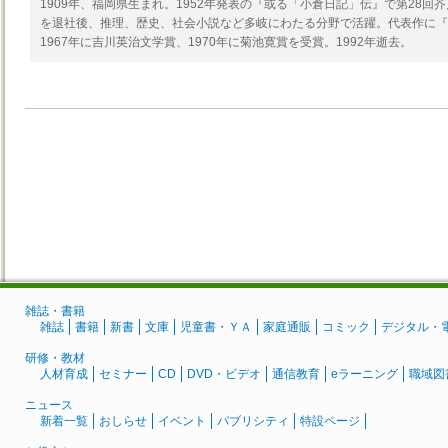
1909年、福岡県生まれ。1952年発表の『或る「小倉日記」伝』で第28回芥
を退社後、推理、歴史、社会小説など多岐にわたる分野で活躍。代表作に『
1967年に吉川英治文学賞、1970年に菊池寛賞を受賞。1992年逝去。
雑誌・書籍
雑誌
書籍
新書
文庫
児童書・ＹＡ
家庭通販
コミック
デジタル・
研修・教材
人材育成
セミナー
CD
DVD・ビデオ
通信教育
eラーニング
職域図
ニュース
新着一覧
おしらせ
イベント
パブリシティ
特設ページ