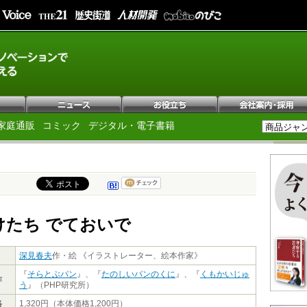
家庭通販
コミック
デジタル・電子書籍
けたち でておいで
深見春夫
作・絵 《イラストレーター、絵本作家》
『
そらとぶパン
』、『
たのしいパンのくに
』、『
くもかいじゅ
作
う
』（PHP研究所）
格
1,320円（本体価格1,200円）