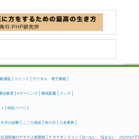
庭通販
コミック
デジタル・電子書籍
通信教育
eラーニング
職域図書
グッズ
ティ
特設ページ
』今月の診断
こころ相談
何の日
人名事典
社員研修のＰＨＰ人材開発
ＰＨＰオンライン
比べない、悩まない「のびのび子育て