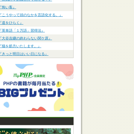
『怖い客』
『こうやって頭のなかを言語化する。』
『道をひらく』
『英単語「１万語」習得法』
『大谷吉継の終わらない関ケ原』
『猫を処方いたします。』
『きっと明日はいい日になる』