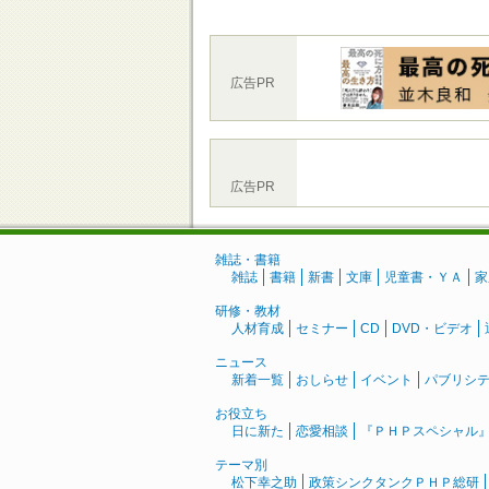
広告PR
広告PR
雑誌・書籍
雑誌
書籍
新書
文庫
児童書・ＹＡ
家
研修・教材
人材育成
セミナー
CD
DVD・ビデオ
ニュース
新着一覧
おしらせ
イベント
パブリシ
お役立ち
日に新た
恋愛相談
『ＰＨＰスペシャル
テーマ別
松下幸之助
政策シンクタンクＰＨＰ総研