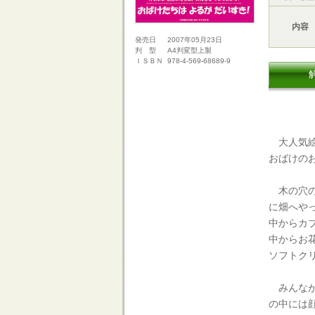
内容
2007年05月23日
発売日
A4判変型上製
判 型
978-4-569-68689-9
ＩＳＢＮ
大人気絵
おばけの
木の穴の
に畑へや
中からカ
中からお
ソフトク
みんなが
の中には