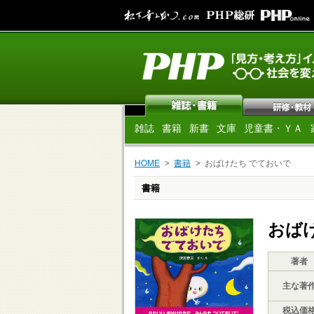
雑誌
書籍
新書
文庫
児童書・ＹＡ
HOME
書籍
おばけたち でておいで
書籍
おば
著者
主な著
税込価