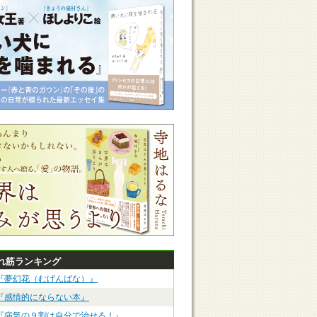
れ筋ランキング
『夢幻花（むげんばな）』
『感情的にならない本』
『病気の９割は自分で治せる！』